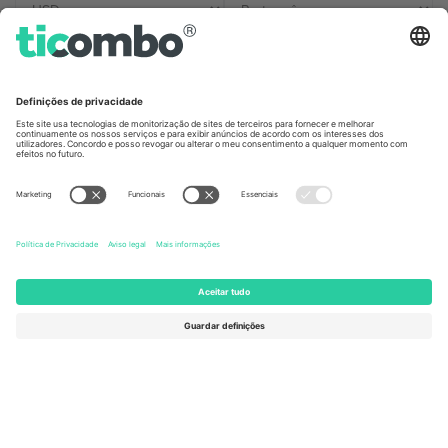
Escritórios Ticombo
Germany
United Kingdom
Unter den Linden 24, 10117
167 City Road, London, Greater
Berlin, Germany
London, EC1V 1AW, United
Kingdom
United States
Switzerland
131 Continental Dr, Suite 305,
Dorfstrasse 52a, 6390
Newark, Delaware 19713, United
Engelberg, Switzerland
States
Bulgaria
United Arab Emirates
Regus Sofia City West, bul
UAE Dubai Silicon Oasis, DDP
Totleben 53-55, 1606 Sofia,
Building A1, Office 302, Dubai,
Bulgaria
United Arab Emirates