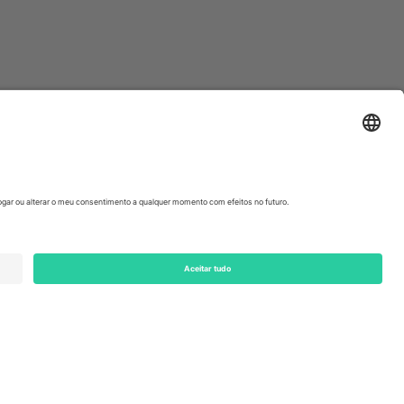
ondon, EC1V 1AW, United Kingdom
Switzerland