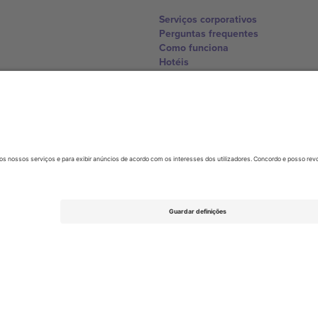
Serviços corporativos
Perguntas frequentes
Como funciona
Hotéis
Central da Copa do Mundo
Contate-nos
United Kingdom
167 City Road, London, Greater L
Switzerland
United States
Dorfstrasse 52a, 6390 Engelberg, 