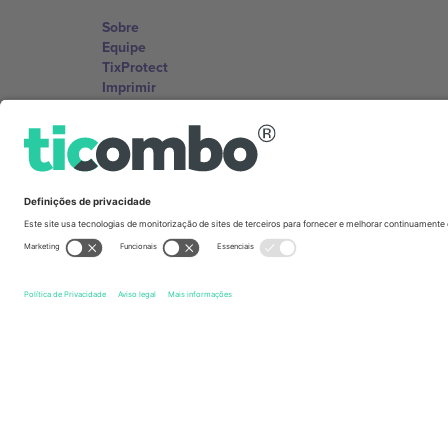
Sobre
Equipe
TixProtect
Imprimir
Termos e Condições
Programa de afiliados
Escritórios Ticombo
Germany
Unter den Linden 24, 10117 Berlin, Germany
United States
131 Continental Dr, Suite 305, Newark, Delaware 19713, 