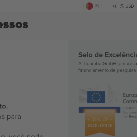
PT
+1
USD
essos
Selo de Excelênc
A Ticombo GmbH (empresa-
financiamento de pesquisa 
to.
os para
do, você pode