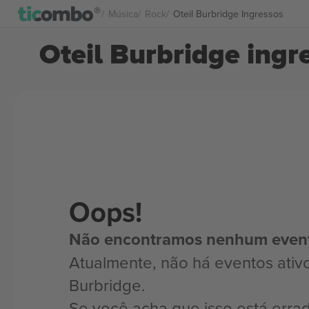
Música
Rock
Oteil Burbridge Ingressos
Oteil Burbridge ingr
Oops!
Não encontramos nenhum even
Atualmente, não há eventos ativo
Burbridge.
Se você acha que isso está erra