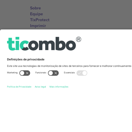
Sobre
Equipe
TixProtect
Imprimir
Termos e Condições
Programa de afiliados
Escritórios Ticombo
Germany
Unter den Linden 24, 10117 Berlin, Germany
United States
131 Continental Dr, Suite 305, Newark, Delaware 19713, 