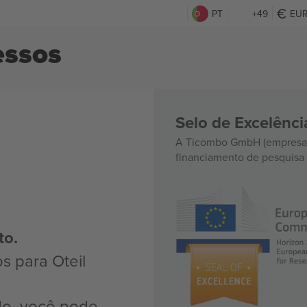
PT
+49
EU
essos
Selo de Excelênc
A Ticombo GmbH (empresa-
financiamento de pesquisa 
to.
s para Oteil
do, você pode