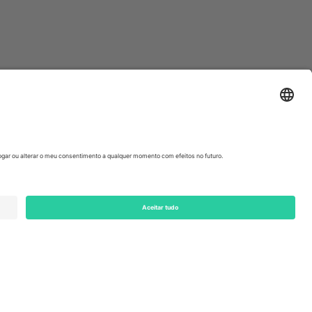
ondon, EC1V 1AW, United Kingdom
Switzerland