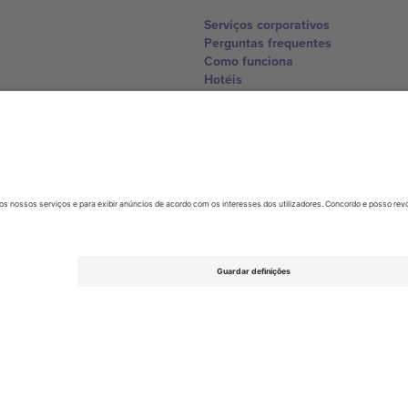
Serviços corporativos
Perguntas frequentes
Como funciona
Hotéis
Central da Copa do Mundo
Contate-nos
United Kingdom
167 City Road, London, Greater L
Switzerland
United States
Dorfstrasse 52a, 6390 Engelberg, 