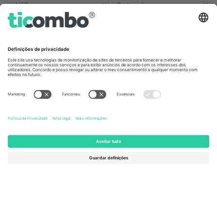
Escritórios Ticombo
Germany
United Kingdom
Unter den Linden 24, 10117
167 City Road, London, Greater
Berlin, Germany
London, EC1V 1AW, United
Kingdom
United States
Switzerland
131 Continental Dr, Suite 305,
Dorfstrasse 52a, 6390
Newark, Delaware 19713, United
Engelberg, Switzerland
States
Bulgaria
United Arab Emirates
Regus Sofia City West, bul
UAE Dubai Silicon Oasis, DDP
Totleben 53-55, 1606 Sofia,
Building A1, Office 302, Dubai,
Bulgaria
United Arab Emirates