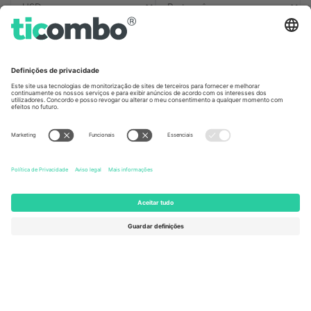
Escritórios Ticombo
Germany
United Kingdom
Unter den Linden 24, 10117
167 City Road, London, Greater
Berlin, Germany
London, EC1V 1AW, United
Kingdom
United States
Switzerland
131 Continental Dr, Suite 305,
Dorfstrasse 52a, 6390
Newark, Delaware 19713, United
Engelberg, Switzerland
States
Bulgaria
United Arab Emirates
Regus Sofia City West, bul
UAE Dubai Silicon Oasis, DDP
Totleben 53-55, 1606 Sofia,
Building A1, Office 302, Dubai,
Bulgaria
United Arab Emirates