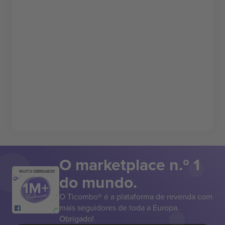
O marketplace n.º 1
MUITO OBRIGADO!
do mundo.
O Ticombo® é a plataforma de revenda com
mais seguidores de toda a Europa.
Obrigado!