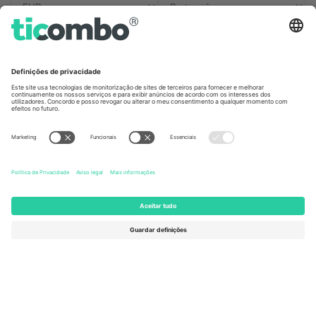
Escritórios Ticombo
Germany
United Kingdom
Unter den Linden 24, 10117
167 City Road, London, Greater
Berlin, Germany
London, EC1V 1AW, United
Kingdom
United States
Switzerland
131 Continental Dr, Suite 305,
Dorfstrasse 52a, 6390
Newark, Delaware 19713, United
Engelberg, Switzerland
States
Bulgaria
United Arab Emirates
Regus Sofia City West, bul
UAE Dubai Silicon Oasis, DDP
Totleben 53-55, 1606 Sofia,
Building A1, Office 302, Dubai,
Bulgaria
United Arab Emirates