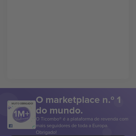
O marketplace n.º 1
MUITO OBRIGADO!
do mundo.
O Ticombo® é a plataforma de revenda com
mais seguidores de toda a Europa.
Obrigado!