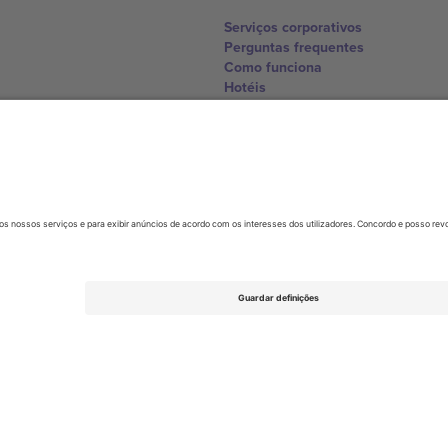
Serviços corporativos
Perguntas frequentes
Como funciona
Hotéis
Central da Copa do Mundo
Contate-nos
United Kingdom
167 City Road, London, Greater L
Switzerland
United States
Dorfstrasse 52a, 6390 Engelberg, 