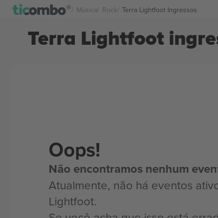
Música
Rock
Terra Lightfoot Ingressos
Terra Lightfoot ingr
Oops!
Não encontramos nenhum even
Atualmente, não há eventos ativo
Lightfoot.
Se você acha que isso está erra