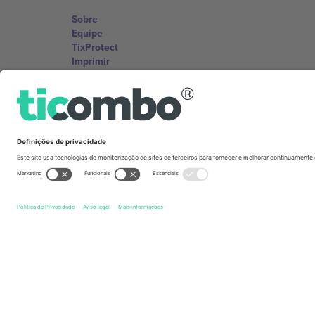
Sobre
Equipe
TixProtect
Imprimir
Termos e Condições
Programa de afiliados
Escritórios Ticombo
Germany
Unter den Linden 24, 10117 Berlin, Germany
United States
131 Continental Dr, Suite 305, Newark, Delaware 19713, 