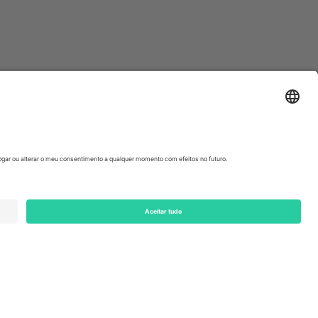
ondon, EC1V 1AW, United Kingdom
Switzerland