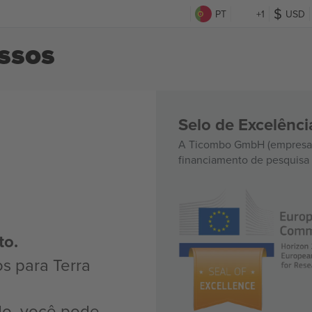
PT
+1
USD
essos
Selo de Excelênc
A Ticombo GmbH (empresa-
financiamento de pesquisa 
to.
s para Terra
do, você pode