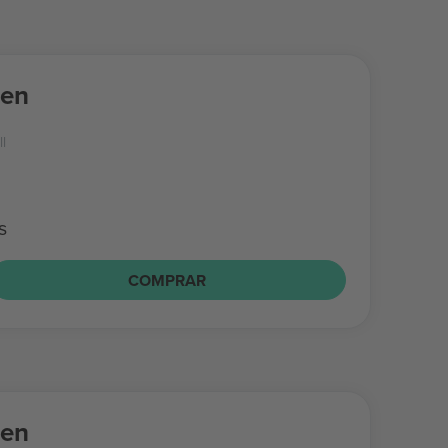
een
l
s
COMPRAR
een