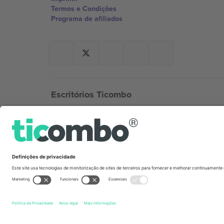
Termos e Condições
Programa de afiliados
Escritórios Ticombo
Germany
Unter den Linden 24, 10117 Berlin, Germany
United States
131 Continental Dr, Suite 305, Newark, Delaware 19713, 
Bulgaria
Regus Sofia City West, bul Totleben 53-55, 1606 Sofia, B