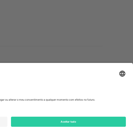
ondon, EC1V 1AW, United Kingdom
Switzerland
ding A1, Office 302, Dubai, United Arab Emirates