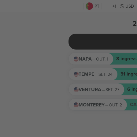
PT
+1
USD
2
8
ingres
NAPA
OUT. 1
—
31
ingr
TEMPE
SET. 24
—
6
in
VENTURA
SET. 27
—
CA
MONTEREY
OUT. 2
—