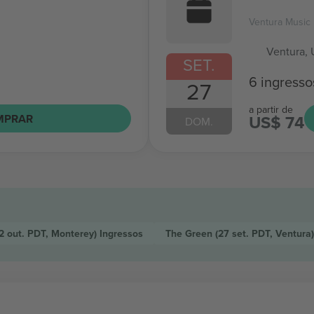
Ventura Music 
Ventura, 
SET.
6 ingresso
27
a partir de
US$ 74
MPRAR
DOM.
2 out. PDT, Monterey)
Ingressos
The Green
(27 set. PDT, Ventura