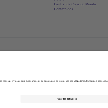
Central da Copa do Mundo
Contate-nos
United Kingdom
167 City Road, London, Greater L
Switzerland
United States
Dorfstrasse 52a, 6390 Engelberg, 
United Arab Emirates
ulgaria
UAE Dubai Silicon Oasis, DDP Buil