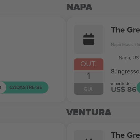
NAPA
The Gr
Napa Music Hal
Napa, US
OUT.
8 ingresso
1
a partir de
O
CADASTRE-SE
US$ 86
QUI.
VENTURA
The Gr