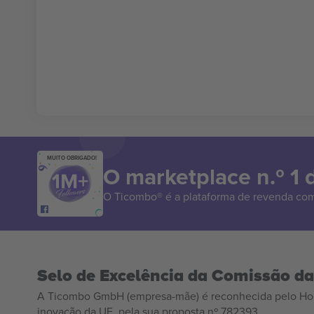
MUITO OBRIGADO!
O marketplace n.º 1
O Ticombo® é a plataforma de revenda com
Selo de Excelência da Comissão d
A Ticombo GmbH (empresa-mãe) é reconhecida pelo Hor
inovação da UE, pela sua proposta nº 782393.