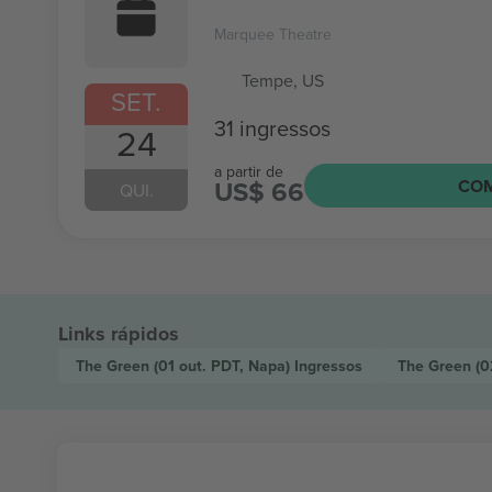
Marquee Theatre
Tempe, US
SET.
31 ingressos
24
a partir de
US$ 66
CO
QUI.
Links rápidos
The Green
(01 out. PDT, Napa)
Ingressos
The Green
(0