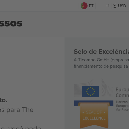
PT
+1
USD
ssos
Selo de Excelênc
A Ticombo GmbH (empresa-
financiamento de pesquisa 
to.
os para The
do, você pode