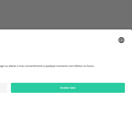
ondon, EC1V 1AW, United Kingdom
Switzerland