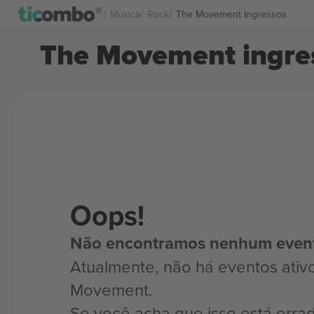
Música
Rock
The Movement Ingressos
The Movement ingre
Oops!
Não encontramos nenhum even
Atualmente, não há eventos ativ
Movement.
Se você acha que isso está erra