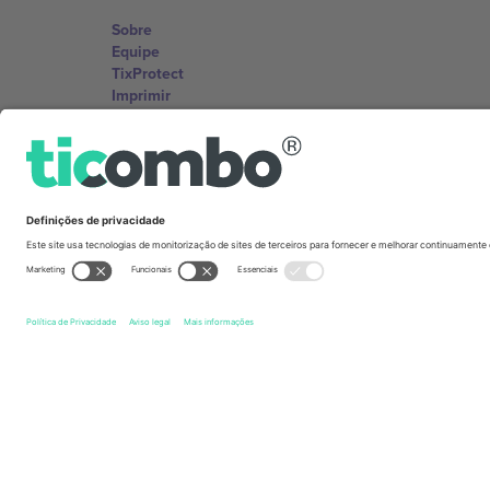
Sobre
Equipe
TixProtect
Imprimir
Termos e Condições
Programa de afiliados
Escritórios Ticombo
Germany
Unter den Linden 24, 10117 Berlin, Germany
United States
131 Continental Dr, Suite 305, Newark, Delaware 19713, 