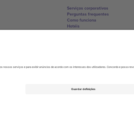
Serviços corporativos
Perguntas frequentes
Como funciona
Hotéis
Central da Copa do Mundo
Contate-nos
United Kingdom
167 City Road, London, Greater L
Switzerland
United States
Dorfstrasse 52a, 6390 Engelberg, 