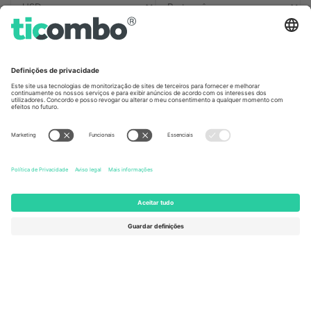
Escritórios Ticombo
Germany
United Kingdom
Unter den Linden 24, 10117
167 City Road, London, Greater
Berlin, Germany
London, EC1V 1AW, United
Kingdom
United States
Switzerland
131 Continental Dr, Suite 305,
Dorfstrasse 52a, 6390
Newark, Delaware 19713, United
Engelberg, Switzerland
States
Bulgaria
United Arab Emirates
Regus Sofia City West, bul
UAE Dubai Silicon Oasis, DDP
Totleben 53-55, 1606 Sofia,
Building A1, Office 302, Dubai,
Bulgaria
United Arab Emirates