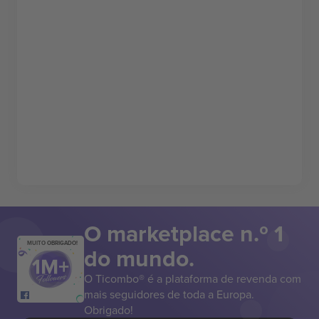
O marketplace n.º 1
MUITO OBRIGADO!
do mundo.
O Ticombo® é a plataforma de revenda com
mais seguidores de toda a Europa.
Obrigado!