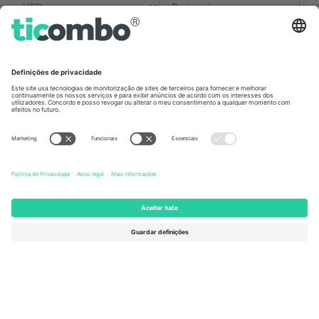
Escritórios Ticombo
Germany
United Kingdom
Unter den Linden 24, 10117
167 City Road, London, Greater
Berlin, Germany
London, EC1V 1AW, United
Kingdom
United States
Switzerland
131 Continental Dr, Suite 305,
Dorfstrasse 52a, 6390
Newark, Delaware 19713, United
Engelberg, Switzerland
States
Bulgaria
United Arab Emirates
Regus Sofia City West, bul
UAE Dubai Silicon Oasis, DDP
Totleben 53-55, 1606 Sofia,
Building A1, Office 302, Dubai,
Bulgaria
United Arab Emirates