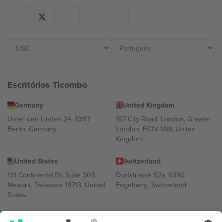
Escritórios Ticombo
Germany
United Kingdom
Unter den Linden 24, 10117
167 City Road, London, Greater
Berlin, Germany
London, EC1V 1AW, United
Kingdom
United States
Switzerland
131 Continental Dr, Suite 305,
Dorfstrasse 52a, 6390
Newark, Delaware 19713, United
Engelberg, Switzerland
States
Bulgaria
United Arab Emirates