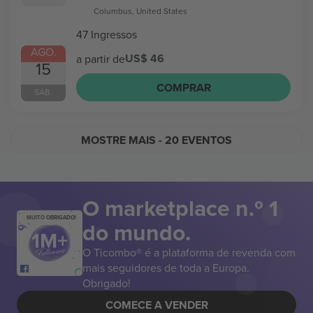
Columbus, United States
47 Ingressos
AGO.
US$ 46
a partir de
15
COMPRAR
SÁB.
MOSTRE MAIS
- 20 EVENTOS
O marketplace n.º 1
MUITO OBRIGADO!
do mundo.
O Ticombo® é a plataforma de revenda com
mais seguidores de toda a Europa.
Obrigado!
COMECE A VENDER