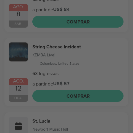
AGO.
US$ 84
a partir de
8
COMPRAR
SÁB.
String Cheese Incident
KEMBA Live!
Columbus, United States
63 Ingressos
AGO.
US$ 57
a partir de
12
COMPRAR
QUA.
St. Lucia
Newport Music Hall