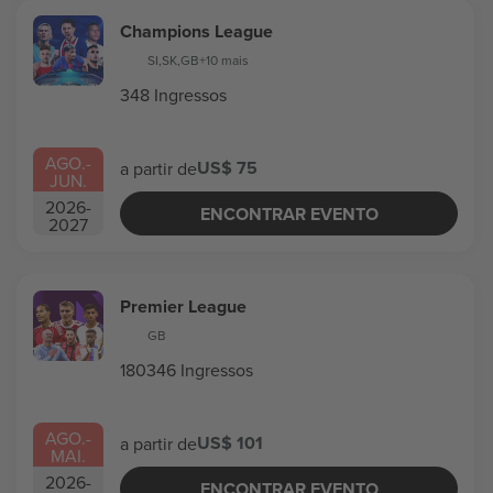
Champions League
SI
,
SK
,
GB
+10 mais
348 Ingressos
AGO.
-
US$ 75
a partir de
JUN.
2026
-
ENCONTRAR EVENTO
2027
Premier League
GB
180346 Ingressos
AGO.
-
US$ 101
a partir de
MAI.
2026
-
ENCONTRAR EVENTO