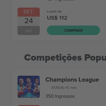
SET.
a partir de
US$ 112
24
COMPRAR
QUI.
Competições Popu
Champions League
AT
,
RS
,
NL
+10 mais
350 Ingressos