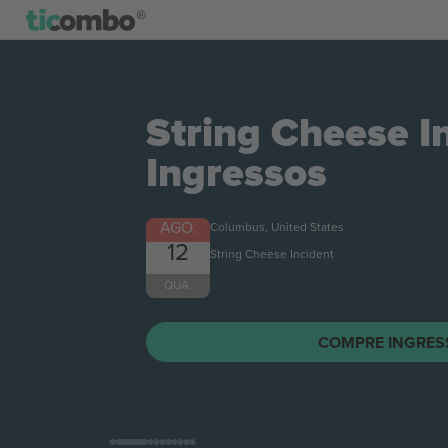
String Cheese I
Ingressos
AGO.
Columbus, United States
12
String Cheese Incident
QUA.
COMPRE INGRES