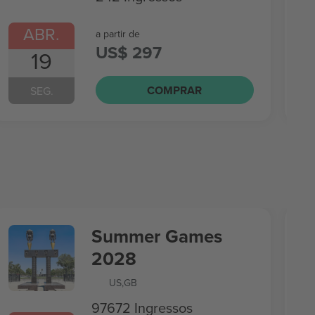
ABR.
a partir de
US$ 297
19
COMPRAR
SEG.
Summer Games
2028
US
,
GB
97672 Ingressos