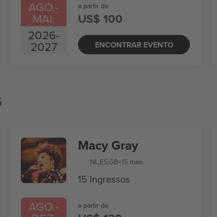
AGO.
-
a partir de
MAI.
US$ 100
2026
-
2027
ENCONTRAR EVENTO
s
Macy Gray
NL
,
ES
,
GB
+15 mais
15 Ingressos
AGO.
-
a partir de