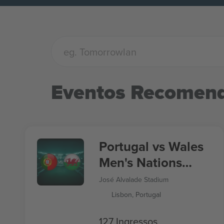
Eventos Recomen
Portugal vs Wales
Men's Nations
League
José Alvalade Stadium
Lisbon, Portugal
127 Ingressos