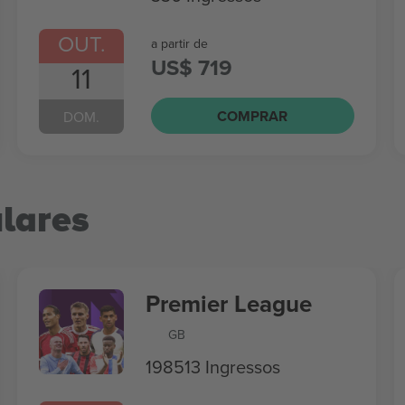
OUT.
a partir de
US$ 719
11
COMPRAR
DOM.
lares
Premier League
GB
198513 Ingressos