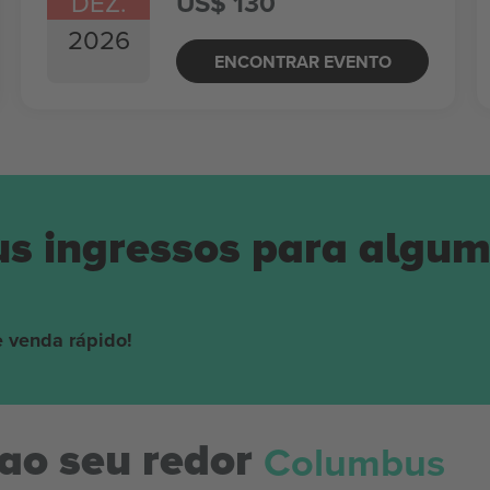
DEZ.
US$ 130
2026
ENCONTRAR EVENTO
us ingressos para algu
 venda rápido!
Columbus
ao seu redor