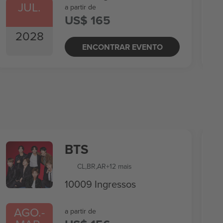
JUL.
a partir de
US$ 165
2028
ENCONTRAR EVENTO
BTS
CL
,
BR
,
AR
+12 mais
10009 Ingressos
AGO.
-
a partir de