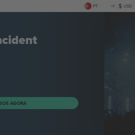
PT
+1
USD
ncident
SOS AGORA