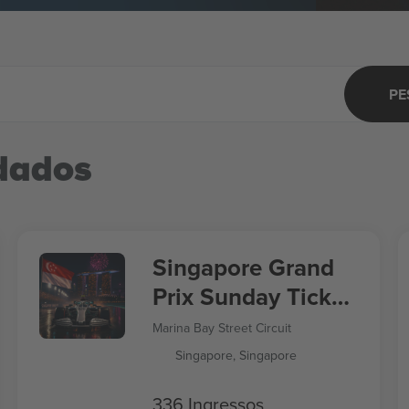
PE
dados
Singapore Grand
Prix Sunday Ticket
Formula 1
Marina Bay Street Circuit
Singapore, Singapore
336 Ingressos