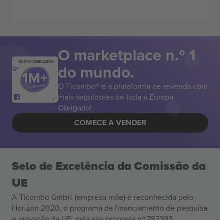
O marketplace n.º 1
MUITO OBRIGADO!
do mundo.
O Ticombo® é a plataforma de revenda com
mais seguidores de toda a Europa.
Obrigado!
COMECE A VENDER
Selo de Excelência da Comissão da
UE
A Ticombo GmbH (empresa-mãe) é reconhecida pelo
Horizon 2020, o programa de financiamento de pesquisa
e inovação da UE, pela sua proposta nº 782393.