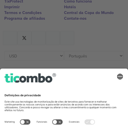
TixProtect
Como funciona
Imprimir
Hotéis
Termos e Condições
Central da Copa do Mundo
Programa de afiliados
Contate-nos
Escritórios Ticombo
Germany
United Kingdom
Unter den Linden 24, 10117
167 City Road, London, Greater
Berlin, Germany
London, EC1V 1AW, United
Kingdom
United States
Switzerland