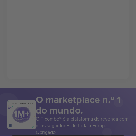
O marketplace n.º 1
MUITO OBRIGADO!
do mundo.
O Ticombo® é a plataforma de revenda com
mais seguidores de toda a Europa.
Obrigado!