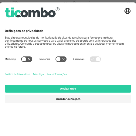
Escritórios Ticombo
Germany
United Kingdom
Unter den Linden 24, 10117
167 City Road, London, Greater
Berlin, Germany
London, EC1V 1AW, United
Kingdom
United States
Switzerland
131 Continental Dr, Suite 305,
Dorfstrasse 52a, 6390
Newark, Delaware 19713, United
Engelberg, Switzerland
States
Bulgaria
United Arab Emirates
Regus Sofia City West, bul
UAE Dubai Silicon Oasis, DDP
Totleben 53-55, 1606 Sofia,
Building A1, Office 302, Dubai,
Bulgaria
United Arab Emirates