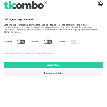
Germany
United Kingdom
Unter den Linden 24, 10117
167 City Road, London, Greater
Berlin, Germany
London, EC1V 1AW, United
Kingdom
United States
Switzerland
131 Continental Dr, Suite 305,
Dorfstrasse 52a, 6390
Newark, Delaware 19713, United
Engelberg, Switzerland
States
Bulgaria
United Arab Emirates
Regus Sofia City West, bul
UAE Dubai Silicon Oasis, DDP
Totleben 53-55, 1606 Sofia,
Building A1, Office 302, Dubai,
Bulgaria
United Arab Emirates
Mexico
Av Chapultepec 360, Roma
Norte, Cuauhtémoc, 06700
Ciudad de México, CDMX,
Mexico