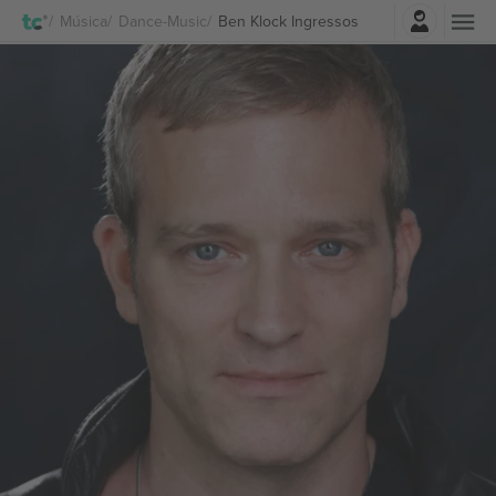
Entrar
Música
Dance-Music
Ben Klock Ingressos