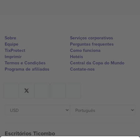
Sobre
Serviços corporativos
Equipe
Perguntas frequentes
TixProtect
Como funciona
Imprimir
Hotéis
Termos e Condições
Central da Copa do Mundo
Programa de afiliados
Contate-nos
Escritórios Ticombo