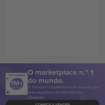
O marketplace n.º 1
MUITO OBRIGADO!
do mundo.
O Ticombo® é a plataforma de revenda com
mais seguidores de toda a Europa.
Obrigado!
COMECE A VENDER