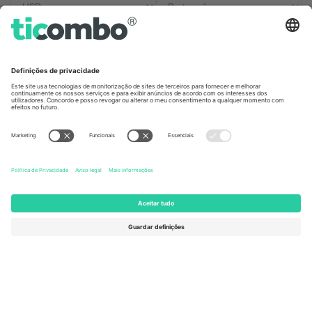
Escritórios Ticombo
Germany
United Kingdom
Unter den Linden 24, 10117
167 City Road, London, Greater
Berlin, Germany
London, EC1V 1AW, United
Kingdom
United States
Switzerland
131 Continental Dr, Suite 305,
Dorfstrasse 52a, 6390
Newark, Delaware 19713, United
Engelberg, Switzerland
States
Bulgaria
United Arab Emirates
Regus Sofia City West, bul
UAE Dubai Silicon Oasis, DDP
Totleben 53-55, 1606 Sofia,
Building A1, Office 302, Dubai,
Bulgaria
United Arab Emirates