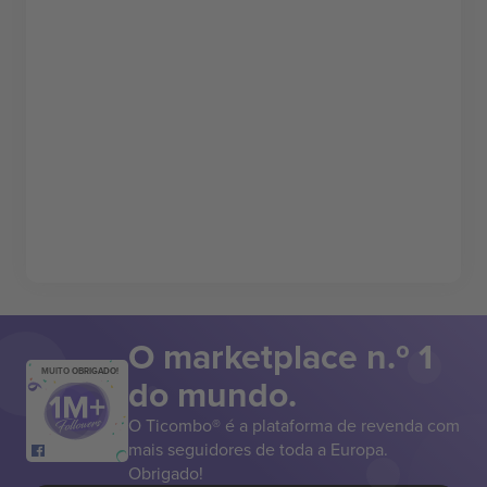
O marketplace n.º 1
MUITO OBRIGADO!
do mundo.
O Ticombo® é a plataforma de revenda com
mais seguidores de toda a Europa.
Obrigado!