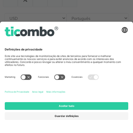
Escritórios Ticombo
Germany
United Kingdom
Unter den Linden 24, 10117
167 City Road, London, Greater
Berlin, Germany
London, EC1V 1AW, United
Kingdom
United States
Switzerland
131 Continental Dr, Suite 305,
Dorfstrasse 52a, 6390
Newark, Delaware 19713, United
Engelberg, Switzerland
States
Bulgaria
United Arab Emirates
Regus Sofia City West, bul
UAE Dubai Silicon Oasis, DDP