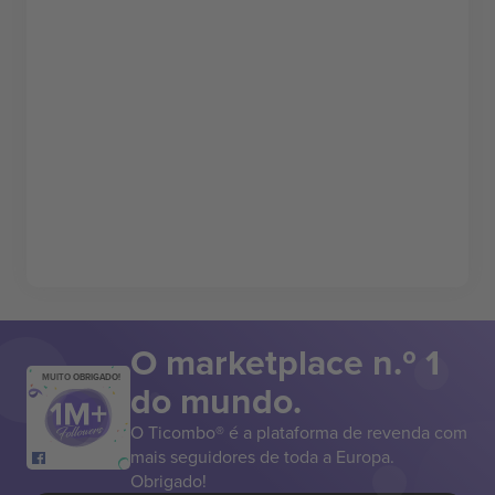
O marketplace n.º 1
MUITO OBRIGADO!
do mundo.
O Ticombo® é a plataforma de revenda com
mais seguidores de toda a Europa.
Obrigado!