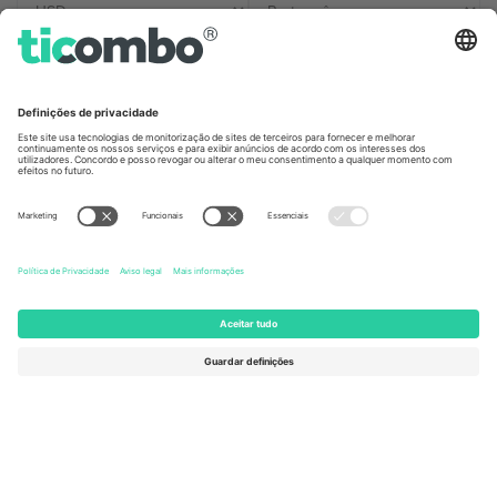
Escritórios Ticombo
Germany
United Kingdom
Unter den Linden 24, 10117
167 City Road, London, Greater
Berlin, Germany
London, EC1V 1AW, United
Kingdom
United States
Switzerland
131 Continental Dr, Suite 305,
Dorfstrasse 52a, 6390
Newark, Delaware 19713, United
Engelberg, Switzerland
States
Bulgaria
United Arab Emirates
Regus Sofia City West, bul
UAE Dubai Silicon Oasis, DDP
Totleben 53-55, 1606 Sofia,
Building A1, Office 302, Dubai,
Bulgaria
United Arab Emirates