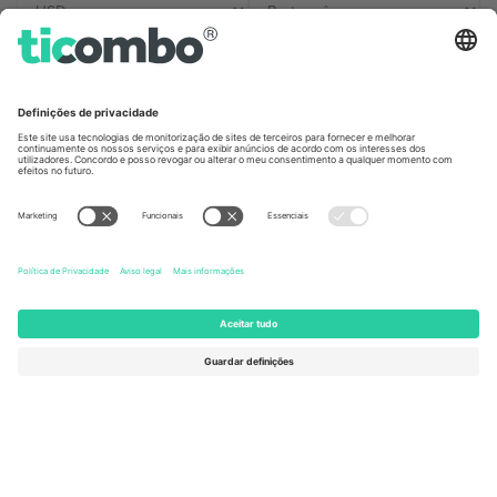
Escritórios Ticombo
Germany
United Kingdom
Unter den Linden 24, 10117
167 City Road, London, Greater
Berlin, Germany
London, EC1V 1AW, United
Kingdom
United States
Switzerland
131 Continental Dr, Suite 305,
Dorfstrasse 52a, 6390
Newark, Delaware 19713, United
Engelberg, Switzerland
States
Bulgaria
United Arab Emirates
Regus Sofia City West, bul
UAE Dubai Silicon Oasis, DDP
Totleben 53-55, 1606 Sofia,
Building A1, Office 302, Dubai,
Bulgaria
United Arab Emirates