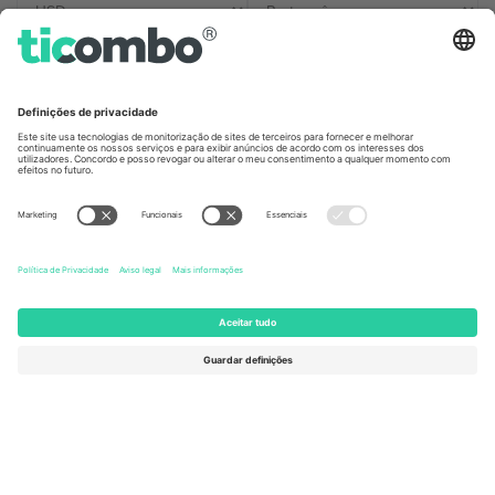
Escritórios Ticombo
Germany
United Kingdom
Unter den Linden 24, 10117
167 City Road, London, Greater
Berlin, Germany
London, EC1V 1AW, United
Kingdom
United States
Switzerland
131 Continental Dr, Suite 305,
Dorfstrasse 52a, 6390
Newark, Delaware 19713, United
Engelberg, Switzerland
States
Bulgaria
United Arab Emirates
Regus Sofia City West, bul
UAE Dubai Silicon Oasis, DDP
Totleben 53-55, 1606 Sofia,
Building A1, Office 302, Dubai,
Bulgaria
United Arab Emirates