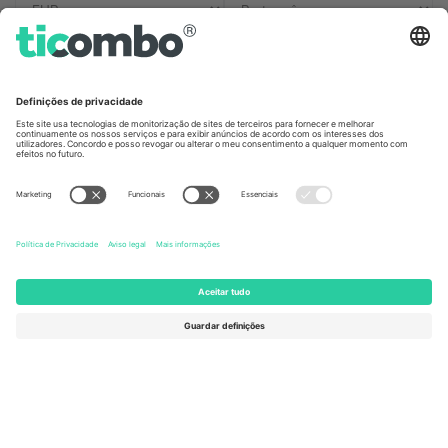
Escritórios Ticombo
Germany
United Kingdom
Unter den Linden 24, 10117
167 City Road, London, Greater
Berlin, Germany
London, EC1V 1AW, United
Kingdom
United States
Switzerland
131 Continental Dr, Suite 305,
Dorfstrasse 52a, 6390
Newark, Delaware 19713, United
Engelberg, Switzerland
States
Bulgaria
United Arab Emirates
Regus Sofia City West, bul
UAE Dubai Silicon Oasis, DDP
Totleben 53-55, 1606 Sofia,
Building A1, Office 302, Dubai,
Bulgaria
United Arab Emirates