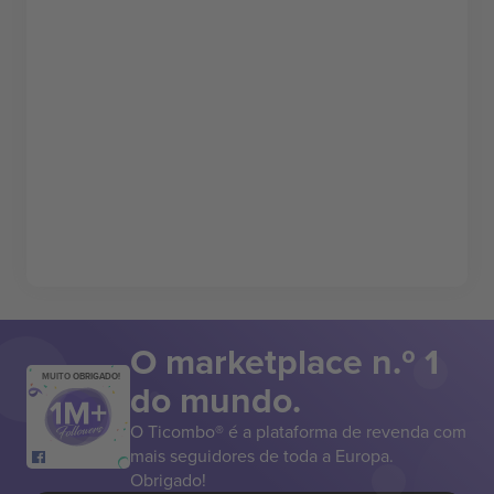
O marketplace n.º 1
MUITO OBRIGADO!
do mundo.
O Ticombo® é a plataforma de revenda com
mais seguidores de toda a Europa.
Obrigado!