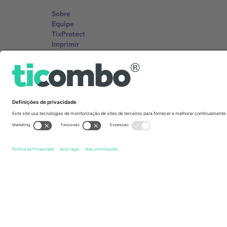
Sobre
Equipe
TixProtect
Imprimir
Termos e Condições
Programa de afiliados
Escritórios Ticombo
Germany
Unter den Linden 24, 10117 Berlin, Germany
United States
131 Continental Dr, Suite 305, Newark, Delaware 19713, 