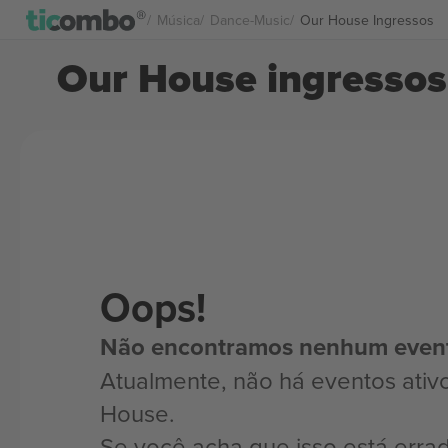
Música
Dance-Music
Our House Ingressos
Our House ingressos
Oops!
Não encontramos nenhum even
Atualmente, não há eventos ativ
House.
Se você acha que isso está erra