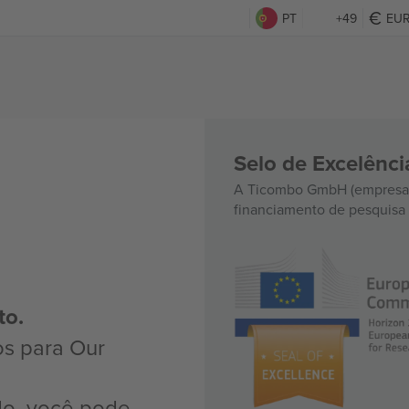
PT
+49
EU
Selo de Excelênc
A Ticombo GmbH (empresa-
financiamento de pesquisa 
to.
os para Our
do, você pode