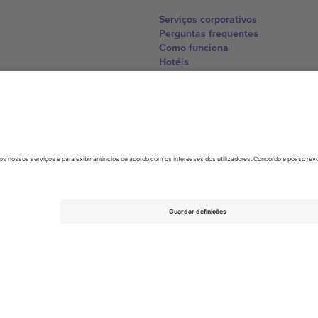
Serviços corporativos
Perguntas frequentes
Como funciona
Hotéis
Central da Copa do Mundo
Contate-nos
United Kingdom
167 City Road, London, Greater L
Switzerland
United States
Dorfstrasse 52a, 6390 Engelberg, 