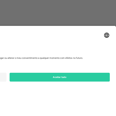
ondon, EC1V 1AW, United Kingdom
Switzerland