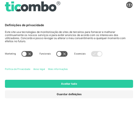
Germany
United Kingdom
Unter den Linden 24, 10117
167 City Road, London, Greater
Berlin, Germany
London, EC1V 1AW, United
Kingdom
United States
Switzerland
131 Continental Dr, Suite 305,
Dorfstrasse 52a, 6390
Newark, Delaware 19713, United
Engelberg, Switzerland
States
Bulgaria
United Arab Emirates
Regus Sofia City West, bul
UAE Dubai Silicon Oasis, DDP
Totleben 53-55, 1606 Sofia,
Building A1, Office 302, Dubai,
Bulgaria
United Arab Emirates
Mexico
Av Chapultepec 360, Roma
Norte, Cuauhtémoc, 06700
Ciudad de México, CDMX,
Mexico