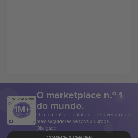
O marketplace n.º 1
MUITO OBRIGADO!
do mundo.
O Ticombo® é a plataforma de revenda com
mais seguidores de toda a Europa.
Obrigado!
COMECE A VENDER