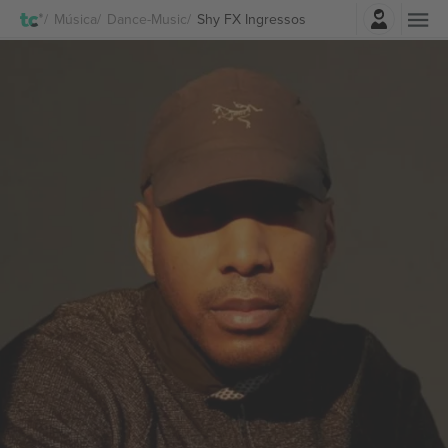
Entrar
Música
Dance-Music
Shy FX Ingressos