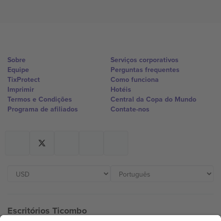
Sobre
Serviços corporativos
Equipe
Perguntas frequentes
TixProtect
Como funciona
Imprimir
Hotéis
Termos e Condições
Central da Copa do Mundo
Programa de afiliados
Contate-nos
Escritórios Ticombo