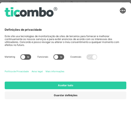
Escritórios Ticombo
Germany
United Kingdom
Unter den Linden 24, 10117
167 City Road, London, Greater
Berlin, Germany
London, EC1V 1AW, United
Kingdom
United States
Switzerland
131 Continental Dr, Suite 305,
Dorfstrasse 52a, 6390
Newark, Delaware 19713, United
Engelberg, Switzerland
States
Bulgaria
United Arab Emirates
Regus Sofia City West, bul
UAE Dubai Silicon Oasis, DDP
Totleben 53-55, 1606 Sofia,
Building A1, Office 302, Dubai,
Bulgaria
United Arab Emirates