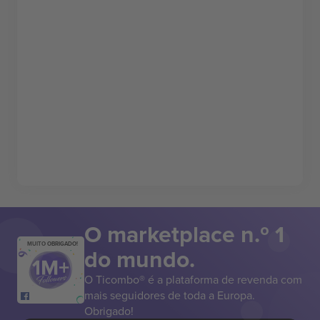
O marketplace n.º 1
MUITO OBRIGADO!
do mundo.
O Ticombo® é a plataforma de revenda com
mais seguidores de toda a Europa.
Obrigado!