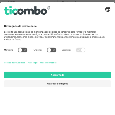
Escritórios Ticombo
Germany
United Kingdom
Unter den Linden 24, 10117
167 City Road, London, Greater
Berlin, Germany
London, EC1V 1AW, United
Kingdom
United States
Switzerland
131 Continental Dr, Suite 305,
Dorfstrasse 52a, 6390
Newark, Delaware 19713, United
Engelberg, Switzerland
States
Bulgaria
United Arab Emirates
Regus Sofia City West, bul
UAE Dubai Silicon Oasis, DDP
Totleben 53-55, 1606 Sofia,
Building A1, Office 302, Dubai,
Bulgaria
United Arab Emirates