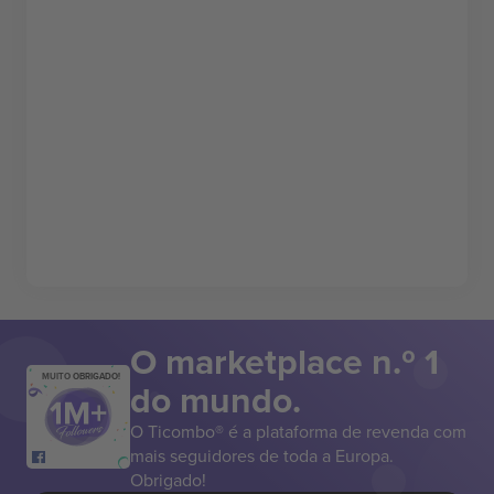
O marketplace n.º 1
MUITO OBRIGADO!
do mundo.
O Ticombo® é a plataforma de revenda com
mais seguidores de toda a Europa.
Obrigado!