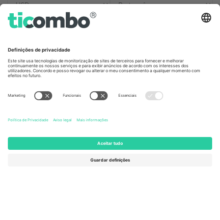
Escritórios Ticombo
Germany
United Kingdom
Unter den Linden 24, 10117
167 City Road, London, Greater
Berlin, Germany
London, EC1V 1AW, United
Kingdom
United States
Switzerland
131 Continental Dr, Suite 305,
Dorfstrasse 52a, 6390
Newark, Delaware 19713, United
Engelberg, Switzerland
States
Bulgaria
United Arab Emirates
Regus Sofia City West, bul
UAE Dubai Silicon Oasis, DDP
Totleben 53-55, 1606 Sofia,
Building A1, Office 302, Dubai,
Bulgaria
United Arab Emirates