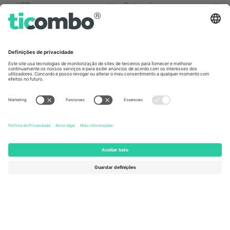
Escritórios Ticombo
Germany
United Kingdom
Unter den Linden 24, 10117
167 City Road, London, Greater
Berlin, Germany
London, EC1V 1AW, United
Kingdom
United States
Switzerland
131 Continental Dr, Suite 305,
Dorfstrasse 52a, 6390
Newark, Delaware 19713, United
Engelberg, Switzerland
States
Bulgaria
United Arab Emirates
Regus Sofia City West, bul
UAE Dubai Silicon Oasis, DDP
Totleben 53-55, 1606 Sofia,
Building A1, Office 302, Dubai,
Bulgaria
United Arab Emirates