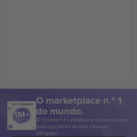
O marketplace n.º 1
MUITO OBRIGADO!
do mundo.
O Ticombo® é a plataforma de revenda com
mais seguidores de toda a Europa.
Obrigado!