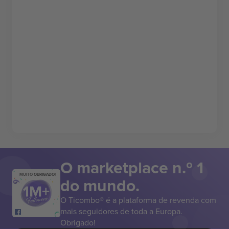
O marketplace n.º 1
MUITO OBRIGADO!
do mundo.
O Ticombo® é a plataforma de revenda com
mais seguidores de toda a Europa.
Obrigado!