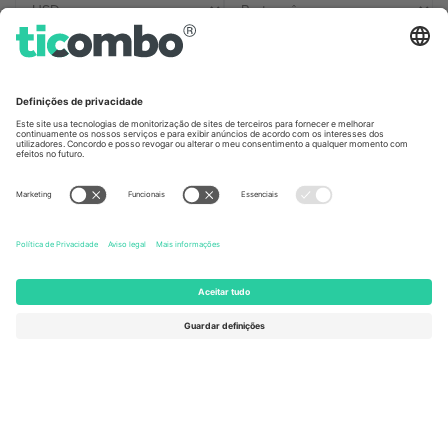
Escritórios Ticombo
Germany
United Kingdom
Unter den Linden 24, 10117
167 City Road, London, Greater
Berlin, Germany
London, EC1V 1AW, United
Kingdom
United States
Switzerland
131 Continental Dr, Suite 305,
Dorfstrasse 52a, 6390
Newark, Delaware 19713, United
Engelberg, Switzerland
States
Bulgaria
United Arab Emirates
Regus Sofia City West, bul
UAE Dubai Silicon Oasis, DDP
Totleben 53-55, 1606 Sofia,
Building A1, Office 302, Dubai,
Bulgaria
United Arab Emirates