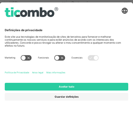
Escritórios Ticombo
Germany
United Kingdom
Unter den Linden 24, 10117
167 City Road, London, Greater
Berlin, Germany
London, EC1V 1AW, United
Kingdom
United States
Switzerland
131 Continental Dr, Suite 305,
Dorfstrasse 52a, 6390
Newark, Delaware 19713, United
Engelberg, Switzerland
States
Bulgaria
United Arab Emirates
Regus Sofia City West, bul
UAE Dubai Silicon Oasis, DDP
Totleben 53-55, 1606 Sofia,
Building A1, Office 302, Dubai,
Bulgaria
United Arab Emirates