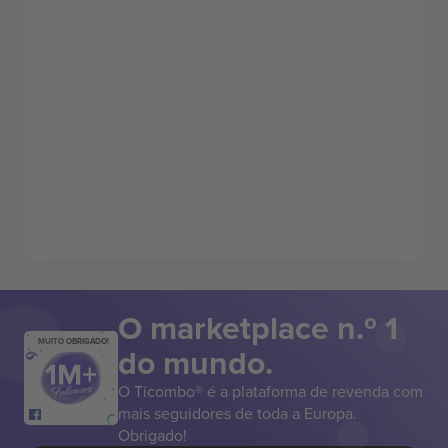
O marketplace n.º 1
MUITO OBRIGADO!
do mundo.
O Ticombo® é a plataforma de revenda com
mais seguidores de toda a Europa.
Obrigado!