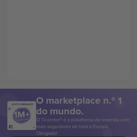
O marketplace n.º 1
MUITO OBRIGADO!
do mundo.
O Ticombo® é a plataforma de revenda com
mais seguidores de toda a Europa.
Obrigado!