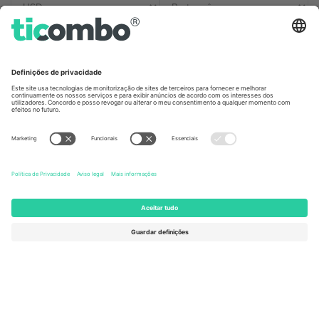
Escritórios Ticombo
Germany
United Kingdom
Unter den Linden 24, 10117
167 City Road, London, Greater
Berlin, Germany
London, EC1V 1AW, United
Kingdom
United States
Switzerland
131 Continental Dr, Suite 305,
Dorfstrasse 52a, 6390
Newark, Delaware 19713, United
Engelberg, Switzerland
States
Bulgaria
United Arab Emirates
Regus Sofia City West, bul
UAE Dubai Silicon Oasis, DDP
Totleben 53-55, 1606 Sofia,
Building A1, Office 302, Dubai,
Bulgaria
United Arab Emirates