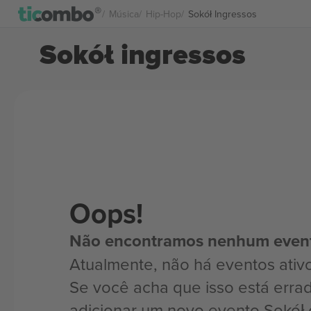
Música
Hip-Hop
Sokół Ingressos
Sokół ingressos
Oops!
Não encontramos nenhum even
Atualmente, não há eventos ativo
Se você acha que isso está erra
adicionar um novo evento Sokół 