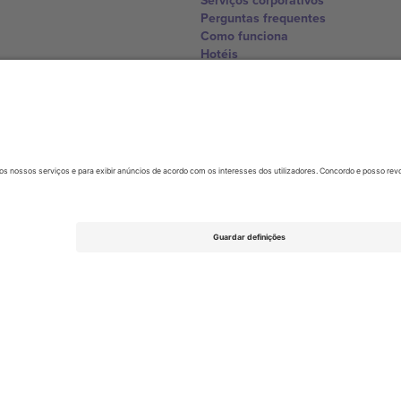
Serviços corporativos
Perguntas frequentes
Como funciona
Hotéis
Central da Copa do Mundo
Contate-nos
United Kingdom
167 City Road, London, Greater L
Switzerland
United States
Dorfstrasse 52a, 6390 Engelberg, 
United Arab Emirates