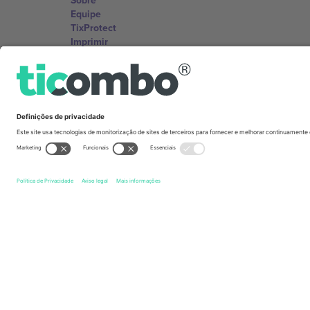
Sobre
Equipe
TixProtect
Imprimir
Termos e Condições
Programa de afiliados
Escritórios Ticombo
Germany
Unter den Linden 24, 10117 Berlin, Germany
United States
131 Continental Dr, Suite 305, Newark, Delaware 19713, 
Bulgaria