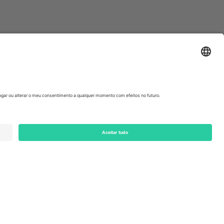
ondon, EC1V 1AW, United Kingdom
Switzerland