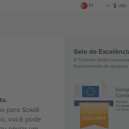
PT
+1
USD
Selo de Excelênc
A Ticombo GmbH (empresa-
financiamento de pesquisa 
to.
s para Sokół.
do, você pode
ou enviar um