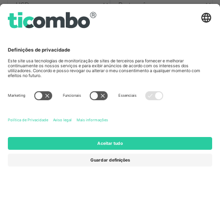
Escritórios Ticombo
Germany
United Kingdom
Unter den Linden 24, 10117
167 City Road, London, Greater
Berlin, Germany
London, EC1V 1AW, United
Kingdom
United States
Switzerland
131 Continental Dr, Suite 305,
Dorfstrasse 52a, 6390
Newark, Delaware 19713, United
Engelberg, Switzerland
States
Bulgaria
United Arab Emirates
Regus Sofia City West, bul
UAE Dubai Silicon Oasis, DDP
Totleben 53-55, 1606 Sofia,
Building A1, Office 302, Dubai,
Bulgaria
United Arab Emirates