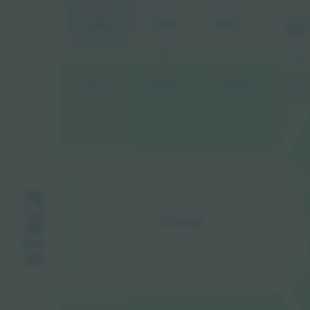
US$ 226
215
214
213
212
B
A
C
D
US$ 226
US$ 226
1
14
1
13
1
15
1
12
STAGE
FLOOR