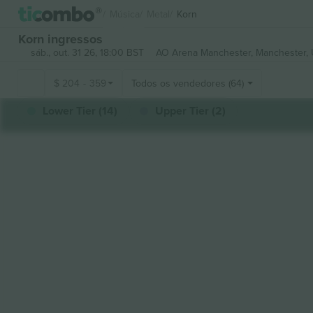
Música
Metal
Korn
Korn ingressos
sáb., out. 31 26, 18:00 BST
AO Arena Manchester,
Manchester, 
$
204
-
359
Todos os vendedores (64)
Lower Tier (14)
Upper Tier (2)