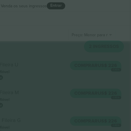
Entrar
Venda os seus ingressos
Preço: Menor para maior
2
INGRESSOS
Fileira U
COMPRAR
US$ 226
CADA
Móvel
Fileira M
COMPRAR
US$ 226
CADA
Móvel
Fileira G
COMPRAR
US$ 226
CADA
Móvel