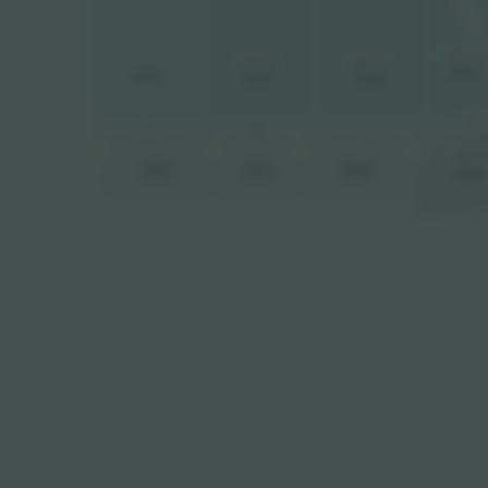
US$ 228
US$ 230
US$ 336
105
102
103
104
K
N
L
M
US$ 24
202
203
204
205