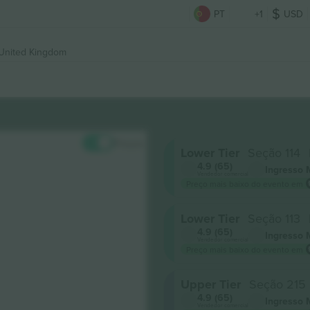
PT
+1
USD
United Kingdom
Preços
Lower Tier
Seção 114
4.9 (65)
Ingresso 
Vendedor comercial
Preço mais baixo do evento em
Lower Tier
Seção 113
4.9 (65)
Ingresso 
Vendedor comercial
Preço mais baixo do evento em
Upper Tier
Seção 215
4.9 (65)
Ingresso 
Vendedor comercial