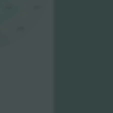
I
US$ 226
207
106
J
206
9