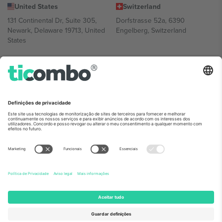
United States
Switzerland
131 Continental Dr, Suite 305,
Dorfstrasse 52a, 6390
Newark, Delaware 19713, United
Engelberg, Switzerland
States
Bulgaria
United Arab Emirates
Regus Sofia City West, bul
UAE Dubai Silicon Oasis, DDP
Totleben 53-55, 1606 Sofia,
Building A1, Office 302, Dubai,
Bulgaria
United Arab Emirates
Mexico
Av Chapultepec 360, Roma
Norte, Cuauhtémoc, 06700
Ciudad de México, CDMX,
Mexico
A entidade legal do provedor da plataforma pode variar
dependendo da localização, evento e/ou domínio. Para mais
detalhes, consulte a página específica do evento,
Imprimir
e
Termos.
© 2026 Ticombo. Todos os direitos reservados.