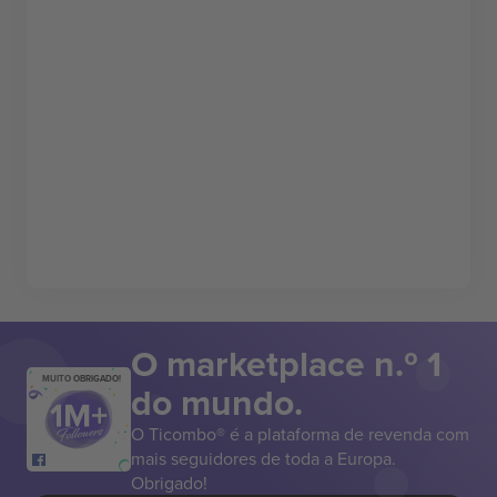
O marketplace n.º 1
MUITO OBRIGADO!
do mundo.
O Ticombo® é a plataforma de revenda com
mais seguidores de toda a Europa.
Obrigado!