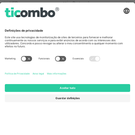
Escritórios Ticombo
Germany
United Kingdom
Unter den Linden 24, 10117
167 City Road, London, Greater
Berlin, Germany
London, EC1V 1AW, United
Kingdom
United States
Switzerland
131 Continental Dr, Suite 305,
Dorfstrasse 52a, 6390
Newark, Delaware 19713, United
Engelberg, Switzerland
States
Bulgaria
United Arab Emirates
Regus Sofia City West, bul
UAE Dubai Silicon Oasis, DDP
Totleben 53-55, 1606 Sofia,
Building A1, Office 302, Dubai,
Bulgaria
United Arab Emirates