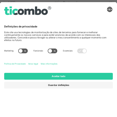
Escritórios Ticombo
Germany
United Kingdom
Unter den Linden 24, 10117
167 City Road, London, Greater
Berlin, Germany
London, EC1V 1AW, United
Kingdom
United States
Switzerland
131 Continental Dr, Suite 305,
Dorfstrasse 52a, 6390
Newark, Delaware 19713, United
Engelberg, Switzerland
States
Bulgaria
United Arab Emirates
Regus Sofia City West, bul
UAE Dubai Silicon Oasis, DDP
Totleben 53-55, 1606 Sofia,
Building A1, Office 302, Dubai,
Bulgaria
United Arab Emirates