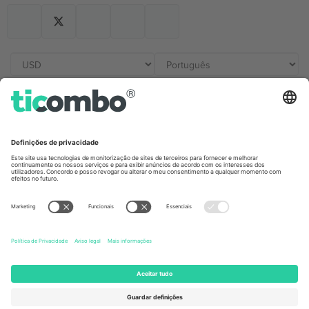
Escritórios Ticombo
Germany
United Kingdom
Unter den Linden 24, 10117
167 City Road, London, Greater
Berlin, Germany
London, EC1V 1AW, United
Kingdom
United States
Switzerland
131 Continental Dr, Suite 305,
Dorfstrasse 52a, 6390
Newark, Delaware 19713, United
Engelberg, Switzerland
States
Bulgaria
United Arab Emirates