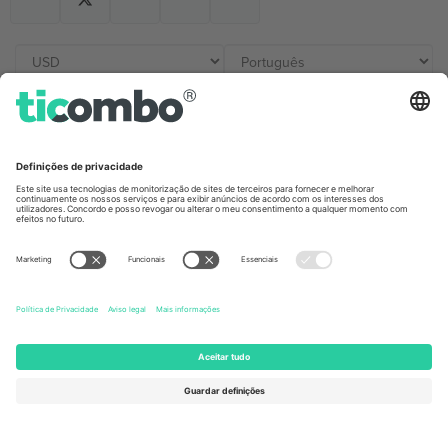
Escritórios Ticombo
Germany
United Kingdom
Unter den Linden 24, 10117
167 City Road, London, Greater
Berlin, Germany
London, EC1V 1AW, United
Kingdom
United States
Switzerland
131 Continental Dr, Suite 305,
Dorfstrasse 52a, 6390
Newark, Delaware 19713, United
Engelberg, Switzerland
States
Bulgaria
United Arab Emirates
Regus Sofia City West, bul
UAE Dubai Silicon Oasis, DDP