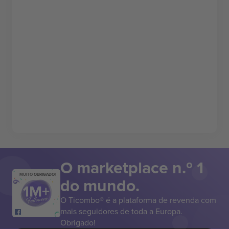
O marketplace n.º 1
MUITO OBRIGADO!
do mundo.
O Ticombo® é a plataforma de revenda com
mais seguidores de toda a Europa.
Obrigado!