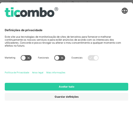
Escritórios Ticombo
Germany
United Kingdom
Unter den Linden 24, 10117
167 City Road, London, Greater
Berlin, Germany
London, EC1V 1AW, United
Kingdom
United States
Switzerland
131 Continental Dr, Suite 305,
Dorfstrasse 52a, 6390
Newark, Delaware 19713, United
Engelberg, Switzerland
States
Bulgaria
United Arab Emirates
Regus Sofia City West, bul
UAE Dubai Silicon Oasis, DDP
Totleben 53-55, 1606 Sofia,
Building A1, Office 302, Dubai,
Bulgaria
United Arab Emirates