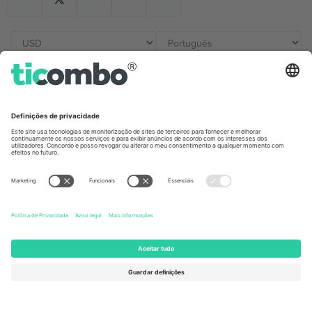
Escritórios Ticombo
Germany
United Kingdom
Unter den Linden 24, 10117
167 City Road, London, Greater
Berlin, Germany
London, EC1V 1AW, United
Kingdom
United States
Switzerland
131 Continental Dr, Suite 305,
Dorfstrasse 52a, 6390
Newark, Delaware 19713, United
Engelberg, Switzerland
States
Bulgaria
United Arab Emirates
Regus Sofia City West, bul
UAE Dubai Silicon Oasis, DDP