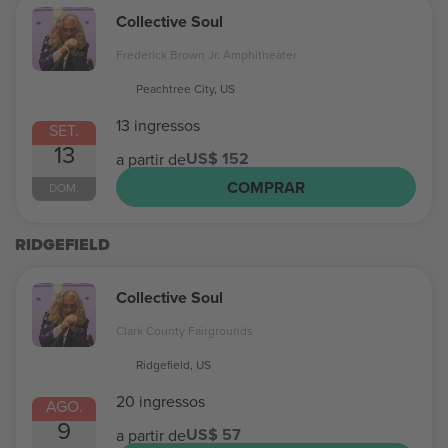
Collective Soul
Frederick Brown Jr. Amphitheater
Peachtree City, US
13 ingressos
SET.
13
US$ 152
a partir de
COMPRAR
DOM.
RIDGEFIELD
Collective Soul
Clark County Fairgrounds
Ridgefield, US
20 ingressos
AGO.
9
US$ 57
a partir de