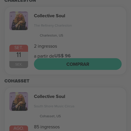
CHARLESTON
Collective Soul
The Refinery Charleston
Charleston, US
2 ingressos
SET.
11
US$ 96
a partir de
COMPRAR
SEX.
COHASSET
Collective Soul
South Shore Music Circus
Cohasset, US
85 ingressos
AGO.