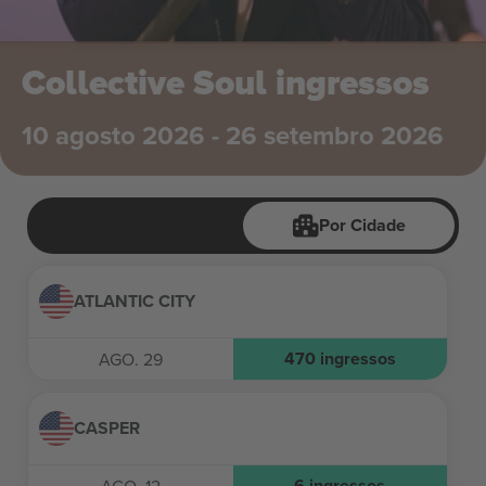
Collective Soul ingressos
10 agosto 2026 - 26 setembro 2026
Por Cidade
ATLANTIC CITY
470
ingressos
AGO. 29
CASPER
6
ingressos