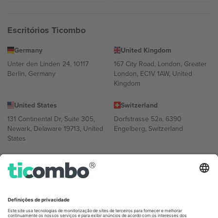
Escritórios Ticombo
Germany
United Kingdom
Unter den Linden 24, 10117
167 City Road, London, Greater
Berlin, Germany
London, EC1V 1AW, United
Kingdom
United States
Switzerland
131 Continental Dr, Suite 305,
Dorfstrasse 52a, 6390
Newark, Delaware 19713, United
Engelberg, Switzerland
States
Bulgaria
United Arab Emirates
Regus Sofia City West, bul
UAE Dubai Silicon Oasis, DDP
Totleben 53-55, 1606 Sofia,
Building A1, Office 302, Dubai,
Bulgaria
United Arab Emirates
Mexico