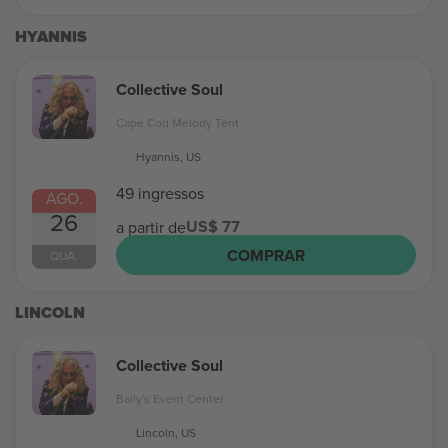
HYANNIS
Collective Soul
Cape Cod Melody Tent
Hyannis, US
49 ingressos
AGO.
26
US$ 77
a partir de
COMPRAR
QUA.
LINCOLN
Collective Soul
Bally's Event Center
Lincoln, US