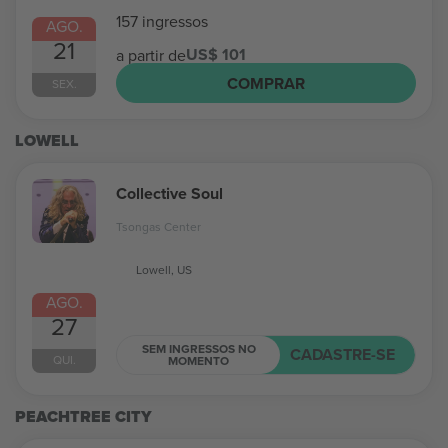
157 ingressos
AGO.
21
US$ 101
a partir de
COMPRAR
SEX.
LOWELL
Collective Soul
Tsongas Center
Lowell, US
AGO.
27
SEM INGRESSOS NO
CADASTRE-SE
QUI.
MOMENTO
PEACHTREE CITY