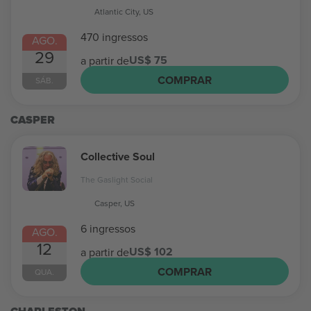
Atlantic City, US
470 ingressos
AGO.
29
US$ 75
a partir de
COMPRAR
SÁB.
CASPER
Collective Soul
The Gaslight Social
Casper, US
6 ingressos
AGO.
12
US$ 102
a partir de
COMPRAR
QUA.