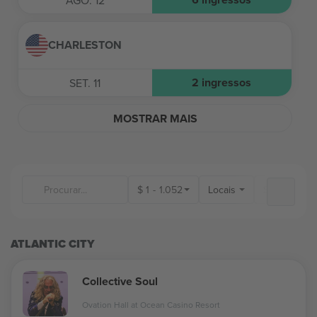
AGO. 12
CHARLESTON
2
ingressos
SET. 11
MOSTRAR MAIS
$
1
-
1.052
Locais
ATLANTIC CITY
Collective Soul
Ovation Hall at Ocean Casino Resort