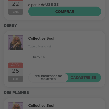
22
US$ 83
a partir de
COMPRAR
SÁB.
DERRY
Collective Soul
Tupelo Music Hall
Derry, US
AGO.
25
SEM INGRESSOS NO
CADASTRE-SE
TER.
MOMENTO
DES PLAINES
Collective Soul