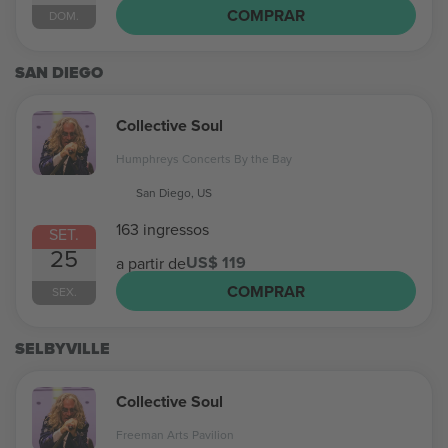
COMPRAR
DOM.
SAN DIEGO
Collective Soul
Humphreys Concerts By the Bay
San Diego, US
163 ingressos
SET.
25
US$ 119
a partir de
COMPRAR
SEX.
SELBYVILLE
Collective Soul
Freeman Arts Pavilion