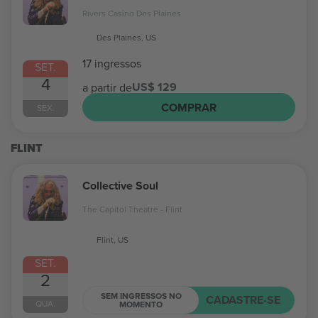
Rivers Casino Des Plaines
Des Plaines, US
17 ingressos
SET.
4
US$ 129
a partir de
COMPRAR
SEX.
FLINT
Collective Soul
The Capitol Theatre - Flint
Flint, US
SET.
2
SEM INGRESSOS NO
CADASTRE-SE
QUA.
MOMENTO