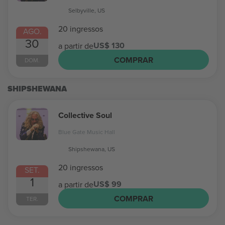
Selbyville, US
20 ingressos
AGO.
30
US$ 130
a partir de
COMPRAR
DOM.
SHIPSHEWANA
Collective Soul
Blue Gate Music Hall
Shipshewana, US
20 ingressos
SET.
1
US$ 99
a partir de
COMPRAR
TER.