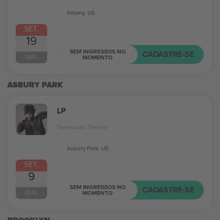
Albany, US
SET.
19
SEM INGRESSOS NO
CADASTRE-SE
SÁB.
MOMENTO
ASBURY PARK
LP
Paramount Theatre
Asbury Park, US
SET.
9
SEM INGRESSOS NO
CADASTRE-SE
QUA.
MOMENTO