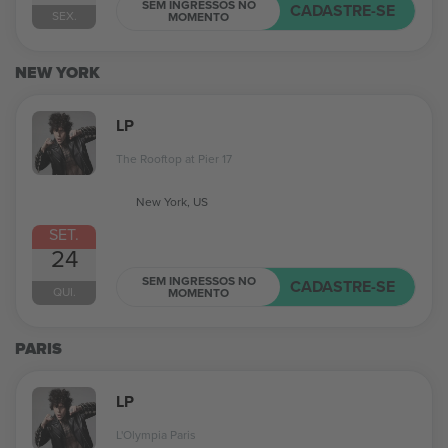
SEM INGRESSOS NO
CADASTRE-SE
SEX.
MOMENTO
NEW YORK
LP
The Rooftop at Pier 17
New York, US
SET.
24
SEM INGRESSOS NO
CADASTRE-SE
QUI.
MOMENTO
PARIS
LP
L'Olympia Paris