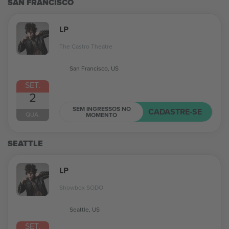
SAN FRANCISCO
LP
The Castro Theatre
San Francisco, US
SET.
2
SEM INGRESSOS NO
CADASTRE-SE
QUA.
MOMENTO
SEATTLE
LP
Showbox SODO
Seattle, US
SET.