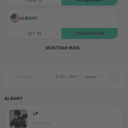
NOV. 2
ALBANY
CADASTRE-SE
SET. 19
MOSTRAR MAIS
$
123
-
186
Locais
ALBANY
LP
Empire Live