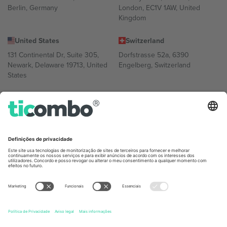
Berlin, Germany
London, EC1V 1AW, United
Kingdom
United States
Switzerland
131 Continental Dr, Suite 305,
Dorfstrasse 52a, 6390
Newark, Delaware 19713, United
Engelberg, Switzerland
States
Bulgaria
United Arab Emirates
Regus Sofia City West, bul
UAE Dubai Silicon Oasis, DDP
Totleben 53-55, 1606 Sofia,
Building A1, Office 302, Dubai,
Bulgaria
United Arab Emirates
Mexico
Av Chapultepec 360, Roma
Norte, Cuauhtémoc, 06700
Ciudad de México, CDMX,
Mexico
A entidade legal do provedor da plataforma pode variar