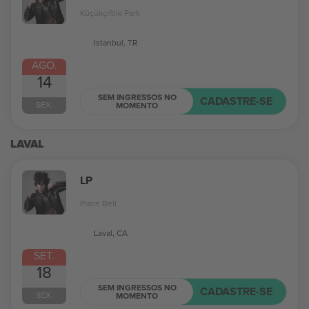
Küçükçiftlik Park
Istanbul, TR
AGO.
14
SEM INGRESSOS NO
CADASTRE-SE
SEX.
MOMENTO
LAVAL
LP
Place Bell
Laval, CA
SET.
18
SEM INGRESSOS NO
CADASTRE-SE
SEX.
MOMENTO