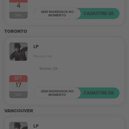
4
SEM INGRESSOS NO
CADASTRE-SE
SEX.
MOMENTO
TORONTO
LP
Massey Hall
Toronto, CA
SET.
17
SEM INGRESSOS NO
CADASTRE-SE
QUI.
MOMENTO
VANCOUVER
LP