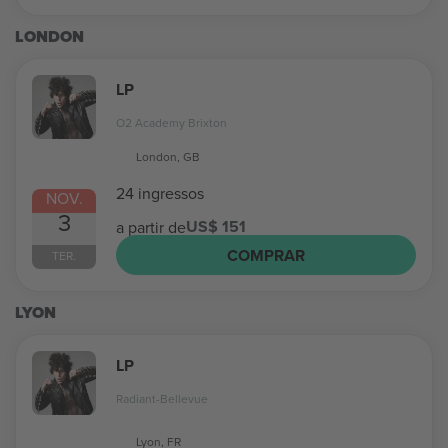
LONDON
LP
O2 Academy Brixton
London, GB
24 ingressos
NOV.
3
US$ 151
a partir de
COMPRAR
TER.
LYON
LP
Radiant-Bellevue
Lyon, FR