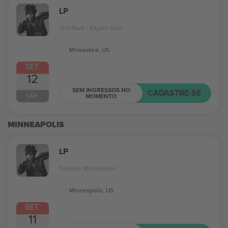
LP
The Rave / Eagles Club
Milwaukee, US
SET.
12
SEM INGRESSOS NO
CADASTRE-SE
SÁB.
MOMENTO
MINNEAPOLIS
LP
Fillmore Minneapolis
Minneapolis, US
SET.
11