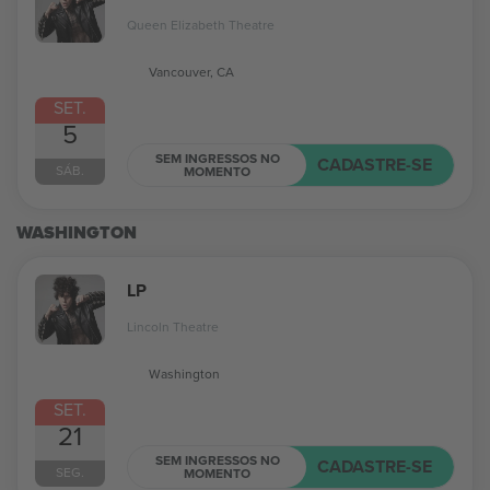
Queen Elizabeth Theatre
Vancouver, CA
SET.
5
SEM INGRESSOS NO
CADASTRE-SE
SÁB.
MOMENTO
WASHINGTON
LP
Lincoln Theatre
Washington
SET.
21
SEM INGRESSOS NO
CADASTRE-SE
SEG.
MOMENTO