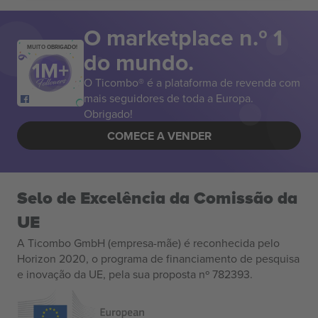
O marketplace n.º 1
MUITO OBRIGADO!
do mundo.
O Ticombo® é a plataforma de revenda com
mais seguidores de toda a Europa.
Obrigado!
COMECE A VENDER
Selo de Excelência da Comissão da
UE
A Ticombo GmbH (empresa-mãe) é reconhecida pelo
Horizon 2020, o programa de financiamento de pesquisa
e inovação da UE, pela sua proposta nº 782393.