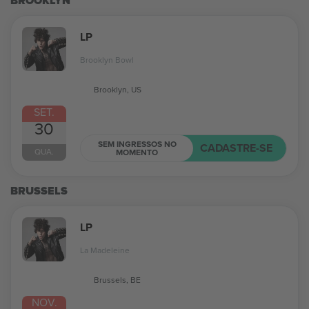
BROOKLYN
LP
Brooklyn Bowl
Brooklyn, US
SET.
30
SEM INGRESSOS NO
CADASTRE-SE
QUA.
MOMENTO
BRUSSELS
LP
La Madeleine
Brussels, BE
NOV.