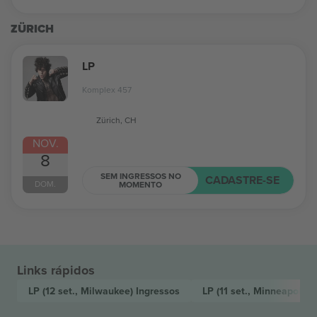
ZÜRICH
LP
Komplex 457
Zürich, CH
NOV.
8
SEM INGRESSOS NO
CADASTRE-SE
DOM.
MOMENTO
Links rápidos
LP
(12 set., Milwaukee)
Ingressos
LP
(11 set., Minneapolis)