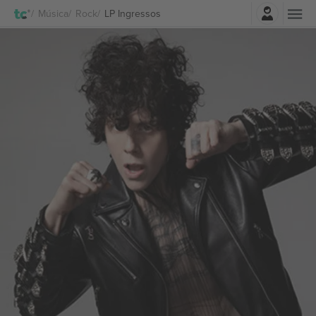
Entrar
Música
Rock
LP Ingressos