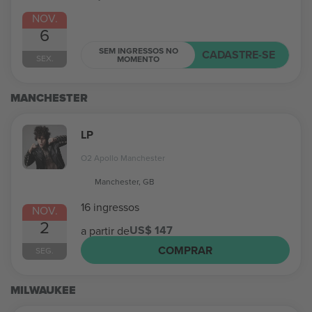
NOV.
6
SEM INGRESSOS NO
CADASTRE-SE
SEX.
MOMENTO
MANCHESTER
LP
O2 Apollo Manchester
Manchester, GB
16 ingressos
NOV.
2
US$ 147
a partir de
COMPRAR
SEG.
MILWAUKEE