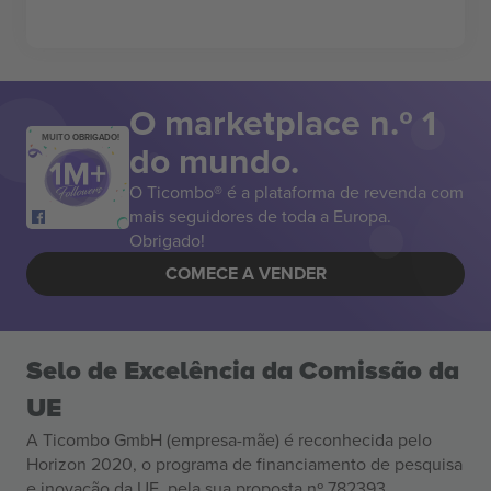
O marketplace n.º 1
MUITO OBRIGADO!
do mundo.
O Ticombo® é a plataforma de revenda com
mais seguidores de toda a Europa.
Obrigado!
COMECE A VENDER
Selo de Excelência da Comissão da
UE
A Ticombo GmbH (empresa-mãe) é reconhecida pelo
Horizon 2020, o programa de financiamento de pesquisa
e inovação da UE, pela sua proposta nº 782393.