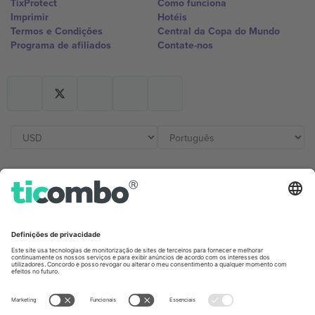
TixProtect
Como funciona
Imprimir
Hotéis
Termos e Condições
Central da Copa do Mundo
Programa de afiliados
Contate-nos
Escritórios Ticombo
Germany
United Kingdom
Unter den Linden 24, 10117
167 City Road, London, Greater
Berlin, Germany
London, EC1V 1AW, United
Kingdom
United States
Switzerland