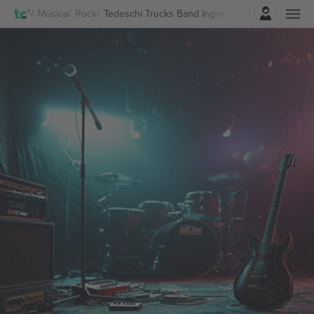
Entrar
Música
Rock
Tedeschi Trucks Band Ingressos