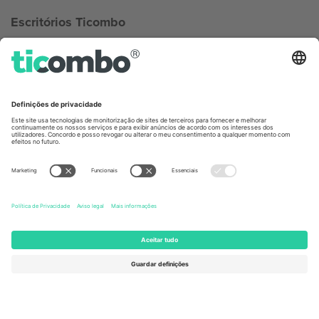
Escritórios Ticombo
Germany
United Kingdom
Unter den Linden 24, 10117
167 City Road, London, Greater
Berlin, Germany
London, EC1V 1AW, United
Kingdom
United States
Switzerland
131 Continental Dr, Suite 305,
Dorfstrasse 52a, 6390
Newark, Delaware 19713, United
Engelberg, Switzerland
States
Bulgaria
United Arab Emirates
Regus Sofia City West, bul
UAE Dubai Silicon Oasis, DDP
Totleben 53-55, 1606 Sofia,
Building A1, Office 302, Dubai,
Bulgaria
United Arab Emirates
Mexico
Av Chapultepec 360, Roma