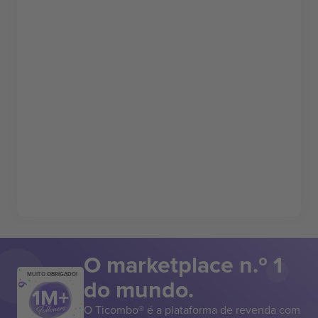
O marketplace n.º 1
MUITO OBRIGADO!
do mundo.
O Ticombo® é a plataforma de revenda com