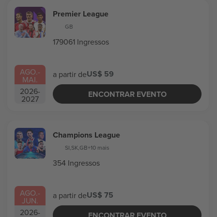
Premier League
GB
179061 Ingressos
AGO.
-
US$ 59
a partir de
MAI.
2026
-
ENCONTRAR EVENTO
2027
Champions League
SI
,
SK
,
GB
+10 mais
354 Ingressos
AGO.
-
US$ 75
a partir de
JUN.
2026
-
ENCONTRAR EVENTO