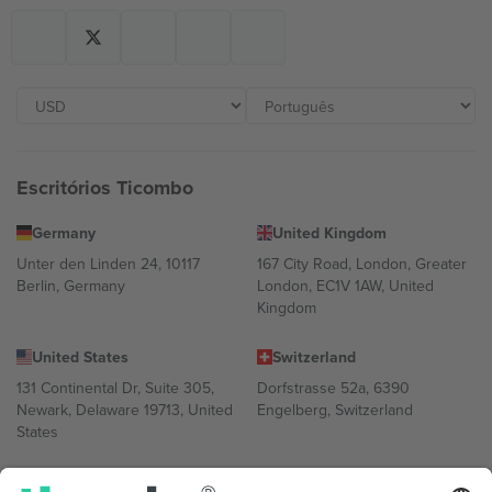
Escritórios Ticombo
Germany
United Kingdom
Unter den Linden 24, 10117
167 City Road, London, Greater
Berlin, Germany
London, EC1V 1AW, United
Kingdom
United States
Switzerland
131 Continental Dr, Suite 305,
Dorfstrasse 52a, 6390
Newark, Delaware 19713, United
Engelberg, Switzerland
States
Bulgaria
United Arab Emirates