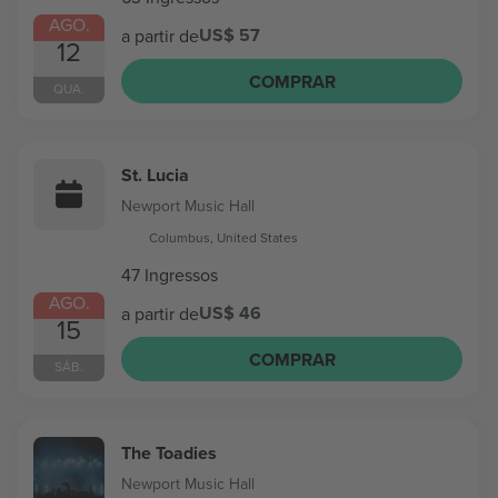
AGO.
US$ 57
a partir de
12
COMPRAR
QUA.
St. Lucia
Newport Music Hall
Columbus, United States
47 Ingressos
AGO.
US$ 46
a partir de
15
COMPRAR
SÁB.
The Toadies
Newport Music Hall