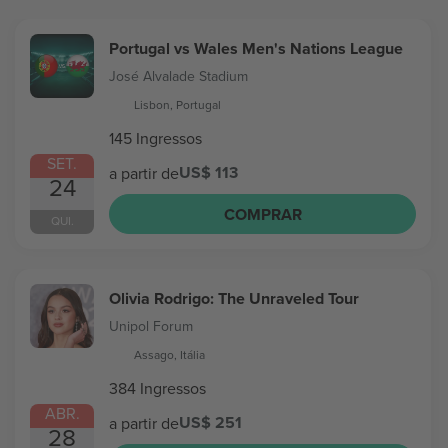
Portugal vs Wales Men's Nations League
José Alvalade Stadium
Lisbon, Portugal
145 Ingressos
SET.
US$ 113
a partir de
24
COMPRAR
QUI.
Olivia Rodrigo: The Unraveled Tour
Unipol Forum
Assago, Itália
384 Ingressos
ABR.
US$ 251
a partir de
28