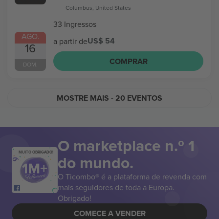
Columbus, United States
33 Ingressos
AGO.
US$ 54
a partir de
16
COMPRAR
DOM.
MOSTRE MAIS
- 20 EVENTOS
O marketplace n.º 1
MUITO OBRIGADO!
do mundo.
O Ticombo® é a plataforma de revenda com
mais seguidores de toda a Europa.
Obrigado!
COMECE A VENDER