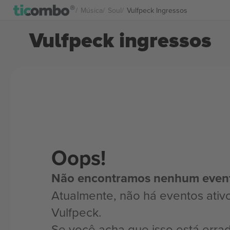
Música
Soul
Vulfpeck Ingressos
Vulfpeck ingressos
Oops!
Não encontramos nenhum even
Atualmente, não há eventos ativ
Vulfpeck.
Se você acha que isso está erra