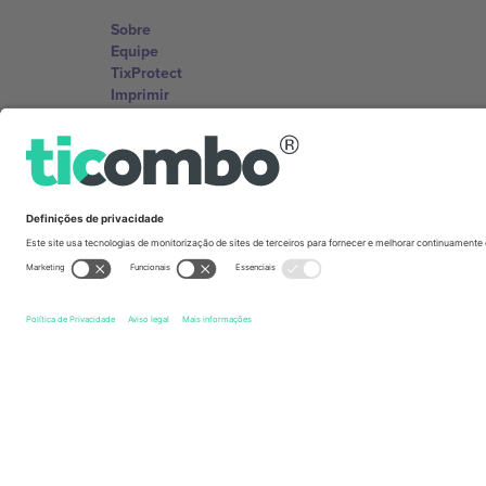
Sobre
Equipe
TixProtect
Imprimir
Termos e Condições
Programa de afiliados
Escritórios Ticombo
Germany
Unter den Linden 24, 10117 Berlin, Germany
United States
131 Continental Dr, Suite 305, Newark, Delaware 19713, 