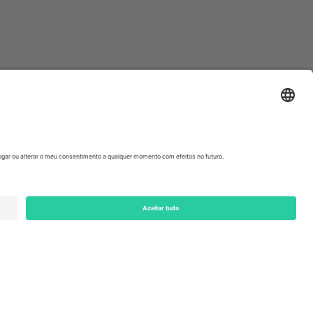
ondon, EC1V 1AW, United Kingdom
Switzerland