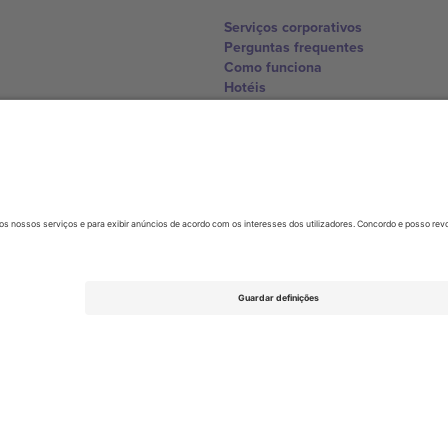
Serviços corporativos
Perguntas frequentes
Como funciona
Hotéis
Central da Copa do Mundo
Contate-nos
United Kingdom
167 City Road, London, Greater L
Switzerland
United States
Dorfstrasse 52a, 6390 Engelberg, 