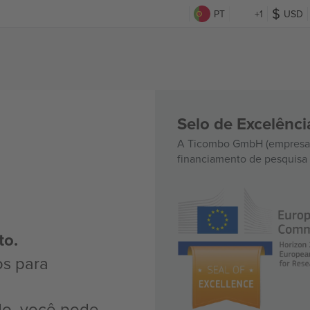
PT
+1
USD
Selo de Excelênc
A Ticombo GmbH (empresa-
financiamento de pesquisa 
to.
os para
do, você pode