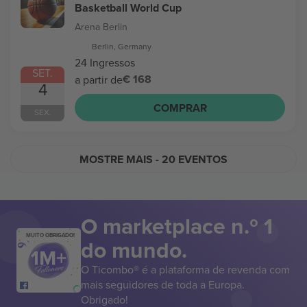
Basketball World Cup
Arena Berlin
Berlin, Germany
24 Ingressos
SET.
€ 168
a partir de
4
COMPRAR
SEX.
MOSTRE MAIS
- 20 EVENTOS
O marketplace n.º 1
MUITO OBRIGADO!
do mundo.
O Ticombo® é a plataforma de revenda com
mais seguidores de toda a Europa.
Obrigado!