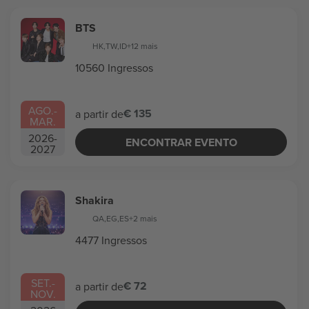
BTS
HK
,
TW
,
ID
+12 mais
10560 Ingressos
AGO.
-
€ 135
a partir de
MAR.
2026
-
ENCONTRAR EVENTO
2027
Shakira
QA
,
EG
,
ES
+2 mais
4477 Ingressos
SET.
-
€ 72
a partir de
NOV.