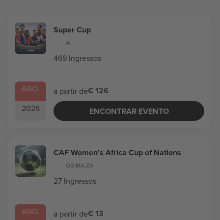
Super Cup
AT
469 Ingressos
AGO.
€ 126
a partir de
2026
ENCONTRAR EVENTO
CAF Women’s Africa Cup of Nations
GB
,
MA
,
ZA
27 Ingressos
AGO.
€ 13
a partir de