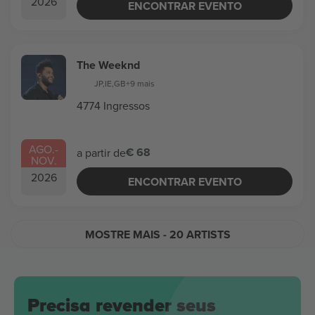
2026
ENCONTRAR EVENTO
The Weeknd
JP
,
IE
,
GB
+9 mais
4774 Ingressos
AGO.
-
€ 68
a partir de
NOV.
2026
ENCONTRAR EVENTO
MOSTRE MAIS
- 20 ARTISTS
Precisa revender seus