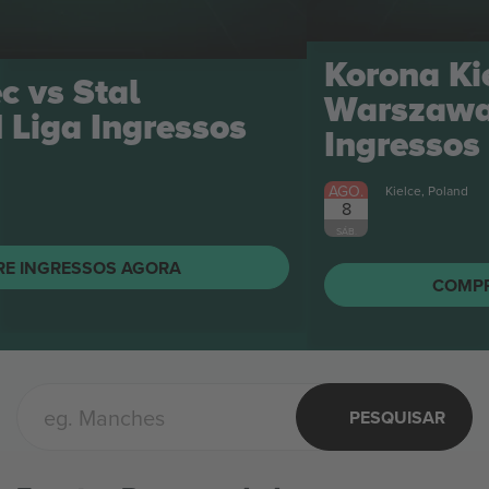
Korona Kielce vs Legia
Warszawa FC Ekstraklasa
Ingressos
AGO.
Kielce, Poland
8
SÁB.
COMPRE INGRESSOS AGORA
PESQUISAR