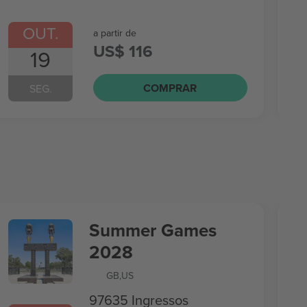
OUT.
a partir de
US$ 116
19
COMPRAR
SEG.
Summer Games
2028
GB
,
US
97635 Ingressos