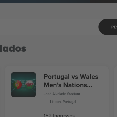
PE
dados
Portugal vs Wales
Men's Nations
League
José Alvalade Stadium
Lisbon, Portugal
152 Ingressos