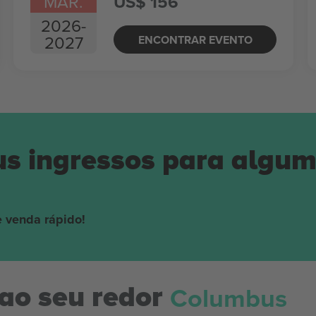
MAR.
US$ 156
2026
-
2027
ENCONTRAR EVENTO
us ingressos para algu
 venda rápido!
Columbus
ao seu redor