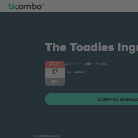
The Toadies
Ing
AGO.
Columbus, United States
17
The Toadies
SEG.
COMPRE INGRES