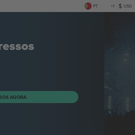
PT
+1
USD
ressos
SOS AGORA