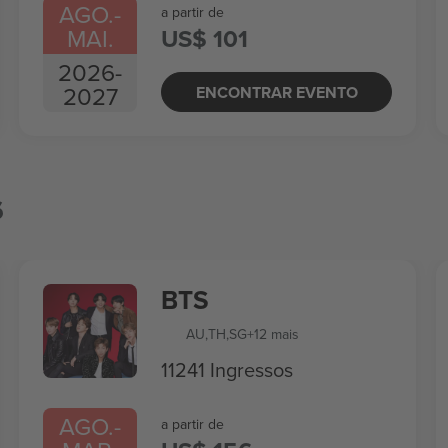
AGO.
-
a partir de
MAI.
US$ 101
2026
-
2027
ENCONTRAR EVENTO
s
BTS
AU
,
TH
,
SG
+12 mais
11241 Ingressos
AGO.
-
a partir de