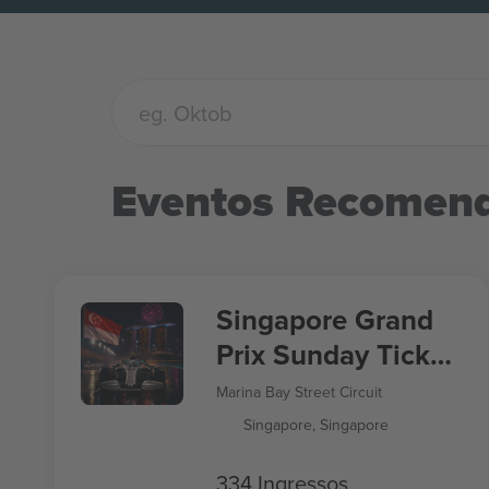
Eventos Recomen
Singapore Grand
Prix Sunday Ticket
Formula 1
Marina Bay Street Circuit
Singapore, Singapore
334 Ingressos