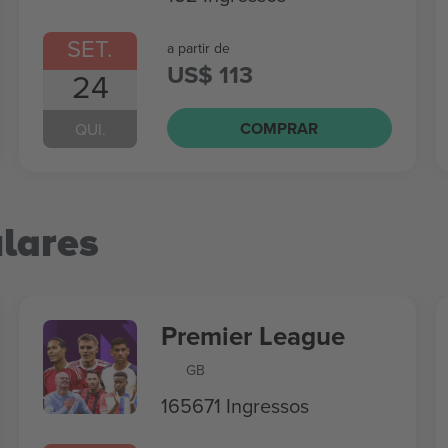
SET.
a partir de
US$ 113
24
COMPRAR
QUI.
lares
Premier League
GB
165671 Ingressos