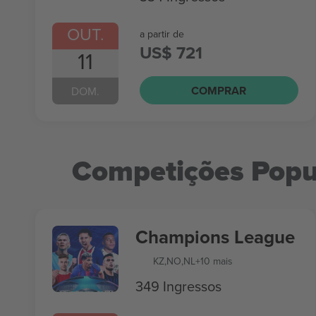
OUT.
a partir de
US$ 721
11
COMPRAR
DOM.
Competições Popu
Champions League
KZ
,
NO
,
NL
+10 mais
349 Ingressos