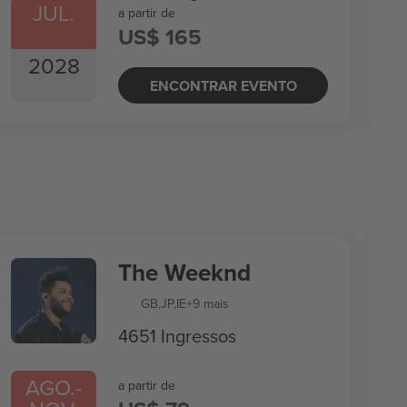
JUL.
a partir de
US$ 165
2028
ENCONTRAR EVENTO
The Weeknd
GB
,
JP
,
IE
+9 mais
4651 Ingressos
AGO.
-
a partir de