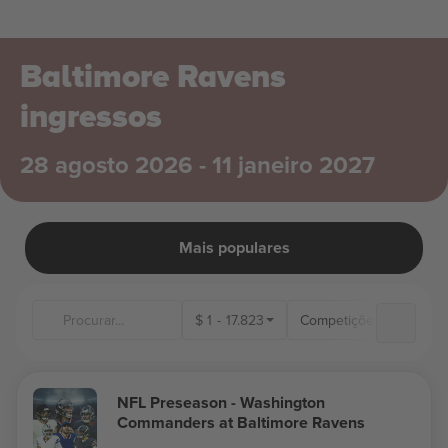
Baltimore Ravens
ingressos
28 agosto 2026 - 11 janeiro 2027
Mais populares
$
1
-
17.823
Competições
Loca
NFL Preseason - Washington
Commanders at Baltimore Ravens