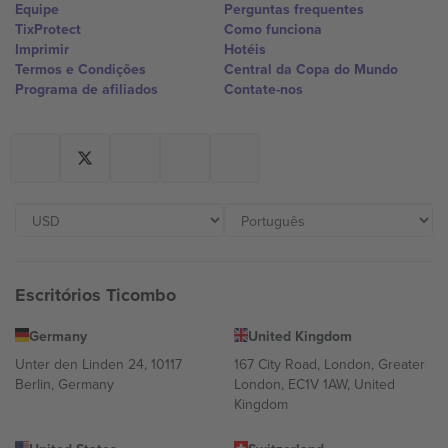
Equipe
Perguntas frequentes
TixProtect
Como funciona
Imprimir
Hotéis
Termos e Condições
Central da Copa do Mundo
Programa de afiliados
Contate-nos
Escritórios Ticombo
Germany
United Kingdom
Unter den Linden 24, 10117
167 City Road, London, Greater
Berlin, Germany
London, EC1V 1AW, United
Kingdom