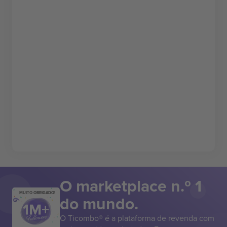
O marketplace n.º 1
MUITO OBRIGADO!
do mundo.
O Ticombo® é a plataforma de revenda com