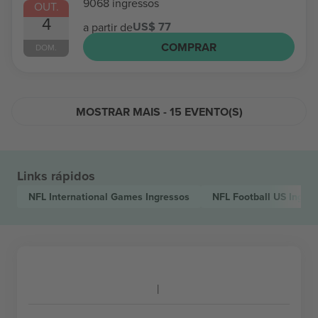
9068 ingressos
OUT.
4
US$ 77
a partir de
COMPRAR
DOM.
MOSTRAR MAIS - 15 EVENTO(S)
Links rápidos
NFL International Games
Ingressos
NFL Football US
Ingre