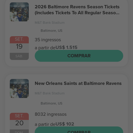
2026 Baltimore Ravens Season Tickets
(Includes Tickets To All Regular Season
Home Games)
M&T Bank Stadium
Baltimore, US
SET.
35 ingressos
19
US$ 1.515
a partir de
COMPRAR
SÁB.
New Orleans Saints at Baltimore Ravens
M&T Bank Stadium
Baltimore, US
8032 ingressos
SET.
20
US$ 102
a partir de
COMPRAR
DOM.