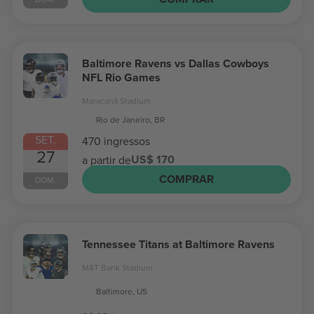
Baltimore Ravens vs Dallas Cowboys
NFL Rio Games
Maracanã Stadium
Rio de Janeiro, BR
SET.
470 ingressos
27
US$ 170
a partir de
COMPRAR
DOM.
Tennessee Titans at Baltimore Ravens
M&T Bank Stadium
Baltimore, US