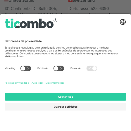
United States
Switzerland
131 Continental Dr, Suite 305,
Dorfstrasse 52a, 6390
Newark, Delaware 19713, United
Engelberg, Switzerland
States
Bulgaria
United Arab Emirates
Regus Sofia City West, bul
UAE Dubai Silicon Oasis, DDP
Totleben 53-55, 1606 Sofia,
Building A1, Office 302, Dubai,
Bulgaria
United Arab Emirates
Mexico
Av Chapultepec 360, Roma
Norte, Cuauhtémoc, 06700
Ciudad de México, CDMX,
Mexico
A entidade legal do provedor da plataforma pode variar
dependendo da localização, evento e/ou domínio. Para mais
detalhes, consulte a página específica do evento,
Imprimir
e
Termos.
© 2026 Ticombo. Todos os direitos reservados.