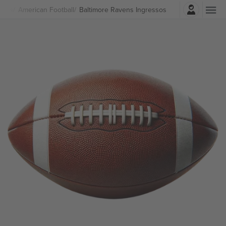
Entrar
rtes
American Football
Baltimore Ravens Ingressos