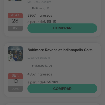
M&T Bank Stadium
Baltimore, US
AGO.
8957 ingressos
28
US$ 10
a partir de
COMPRAR
SEX.
Baltimore Ravens at Indianapolis Colts
Lucas Oil Stadium
Indianapolis, US
4867 ingressos
SET.
13
US$ 101
a partir de
COMPRAR
DOM.